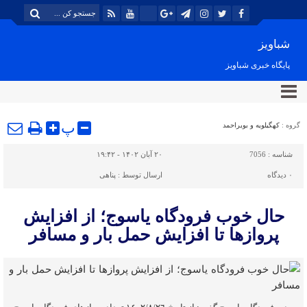
شباویز
پایگاه خبری شباویز
پ
گروه :
کهگیلویه و بویراحمد
شناسه :
7056
۲۰ آبان ۱۴۰۲ - ۱۹:۴۲
۰
دیدگاه
ارسال توسط :
پناهی
حال خوب فرودگاه یاسوج؛ از افزایش
پروازها تا افزایش حمل بار و مسافر