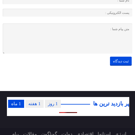
پر بازدید ترین ها
1 روز
1 هفته
1 ماه
انرژی
استانها
اقتصادی
دولت
گوناگون
مقالات
پیام