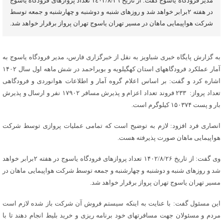
مدیر فرودگاه یاسوج گفت: از تاریخ ١٤٠٢/٨/٢٦ تعداد پروازهاى فرودگاه یاسوج
در هفته ٢برابر خواهد شد و روزهاى شنبه و دوشنبه و چهارشنبه و جمعه توسط
شرکت هواپیمایى ماهان در مسیر تهران یاسوج تهران پرواز برقرار خواهد شد.
به گزارش پایگاه خبری شباویز به نقل از خبرگزاری فارس، مدیر فرودگاه یاسوج به
آمار عملکرد فرودگاههاى استان کهگیلویه و بویراحمد در شش ماهه اول سال ١۴٠٢
اشاره کرد و گفت: بر اساس اعلام گروه آمار و اطلاعات هوانوردى و فرودگاهى
تعداد پرواز: ٢٣٣ فروند تعداد اعزام و پذیرش مسافر ١٧٩٠٢ نفر و ارسال و پذیرش
بار و پست ١۵٠٣٧۴ کیلوگرم است.
انصاری فرد افزود: لازم به توضیح است که تمامى عملیات پروازى توسط شرکت
هواپیمایى ماهان صورت پذیرفته هست.
وی گفت: از تاریخ ١۴٠٢/٨/٢۶ تعداد پروازهاى فرودگاه یاسوج در هفته ٢برابر خواهد
شد و روزهاى شنبه و دوشنبه و چهارشنبه و جمعه توسط شرکت هواپیمایى ماهان در
مسیر تهران یاسوج تهران پرواز برقرار خواهد شد.
این مسئول گفت: با عنایت به اینکه سیستم فروش آن شرکت باز شده لازم است
مردم و مسئولان جهت مسافرتهاى خود برنامه ریزى و خرید بلیط انجام دهند تا با