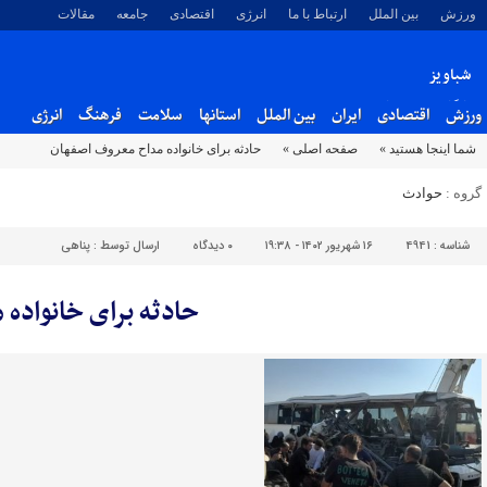
ورزش
بین الملل
ارتباط با ما
انرژی
اقتصادی
جامعه
مقالات
شباویز
پایگاه خبری شباویز
ورزش
اقتصادی
ایران
بین الملل
استانها
سلامت
فرهنگ
انرژی
شما اینجا هستید »
صفحه اصلی »
حادثه برای خانواده مداح معروف اصفهان
گروه :
حوادث
شناسه :
4941
۱۶ شهریور ۱۴۰۲ - ۱۹:۳۸
۰
دیدگاه
ارسال توسط :
پناهی
حادثه برای خانواده