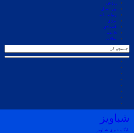
ورزش
بین الملل
ارتباط با ما
انرژی
اقتصادی
جامعه
مقالات
شباویز
پایگاه خبری شباویز