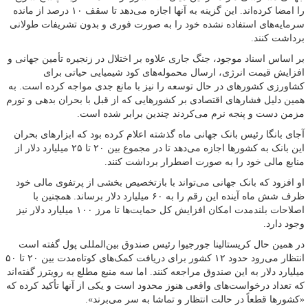
را امضا کرده‌اند. این گزینه به آنها اجازه می‌دهد تا سقف ۱۰ درصد از مانده
سرمایه‌های استفاده نشده خود را به صورت فوری و بدون تشریفات طولانی
برداشت کنند.
بر اساس اسناد موجود، جنگ جاری علاوه بر اختلال در زنجیره تأمین جهانی و
افزایش قیمت انرژی، ارسال محموله‌های کود شیمیایی حیاتی برای
کشاورزی کشورهای در حال توسعه را نیز با مانع جدی مواجه کرده است. به
همین دلیل فشارهای اقتصادی بر کشورهایی که از قبل با بحران بدهی و تورم
مزمن دست و پنجه نرم می‌کردند چندین برابر شده است.
آجای بانگا رئیس بانک جهانی ماه گذشته اعلام کرده بود که ابزارهای بحران
این بانک به کشورها اجازه می‌دهد تا در مجموع بین ۲۰ تا ۲۵ میلیارد دلار از
منابع مالی خود را به صورت اضطرار برداشت کنند.
او افزود که بانک جهانی می‌تواند با بازتخصیص بخشی از پرتفوی مالی خود
ظرف شش ماه آینده این رقم را به ۶۰ میلیارد دلار برساند. همچنین با
اصلاحات بلندمدت امکان افزایش کل حمایت‌ها تا مرز ۱۰۰ میلیارد دلار نیز
وجود دارد.
در همین حال کریستالینا جورجیوا رئیس صندوق بین‌المللی پول گفته است
انتظار می‌رود حدود ۱۲ کشور برای دریافت کمک‌های کوتاه‌مدت بین ۲۰ تا ۵۰
میلیارد دلار به این صندوق مراجعه کنند. اما سه منبع مطلع به رویترز گفته‌اند
که تعداد درخواست‌های واقعی هنوز محدود است و یکی از آنها تأکید کرده که
«کشورها قطعاً در حالت انتظار و تماشا به سر می‌برند».