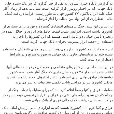
به گزارش پایگاه خبری شباویز به نقل از خبر گزاری فارس،یک سند داخلی
بانک جهانی که در اختیار رویترز قرار گرفته است نشان می‌دهد از زمان آغاز
جنگ علیه ایران تاکنون ۲۷ کشور جهان به طور رسمی فرآیند دریافت کمک
مالی اضطراری از این نهاد بین‌المللی را آغاز کرده‌اند.
بر اساس این سند، جنگ پیامدهای اقتصادی گسترده و فوری برای بسیاری از
کشورها داشته است. افزایش شدید قیمت حامل‌های انرژی و اختلال عمده در
زنجیره تأمین جهانی دو عامل اصلی هستند که این کشورها را ناچار به
استفاده از «جعبه ابزار مدیریت بحران» بانک جهانی کرده است.
این جعبه ابزار به کشورها اجازه می‌دهد تا از سرمایه‌های بلاتکلیف و استفاده
نشده خود در برنامه‌های جاری بانک جهانی به صورت سریع و در شرایط
اضطرار برداشت کنند.
در این سند داخلی نام کشورهای متقاضی و حجم کل درخواست مالی آنها
اعلام نشده است.از ۲۸ فوریه سال جاری که جنگ آغاز شده، سه کشور
توانسته‌اند توافق نهایی برای استفاده از این ابزارهای جدید را امضا کنند و
مابقی کشورها نیز در مراحل پایانی تکمیل تشریفات به سر می‌برند.
مقامات عراق و کنیا رسماً اعلام کرده‌اند که برای مقابله با تبعات جنگ از
جمله کاهش شدید درآمدهای نفتی در عراق و افزایش نجومی قیمت سوخت
در کنیا، به دنبال دریافت کمک مالی فوری از بانک جهانی هست
عراق و کنیا جزو ۱۰۱ کشوری هستند که به ابزارهای مالی از پیش آماده بانک
جهانی دسترسی دارند. از این میان ۵۴ کشور توافقنامه «گزینه پاسخ سریع»