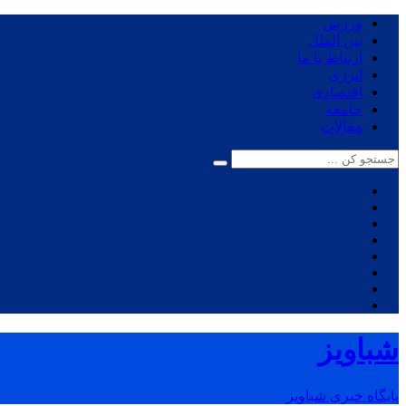
ورزش
بین الملل
ارتباط با ما
انرژی
اقتصادی
جامعه
مقالات
شباویز
پایگاه خبری شباویز