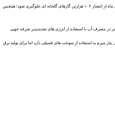
تاکنون ۱۵۶۱.۶۶ مگاوات ظرفیت انرژی های تجدیدپذیر در کشور به بهره برداری رسیده است؛ استفاده از این ظرفیت سبب شده تا آخر بهمن ماه از انتشار ۱۰۶ هزارتن گازهای گلخانه ای جلوگیری شود؛ همچنین
دپذیر همچنین اثر مثبت بر حفظ منابع آبی در شرایط خشکسالی های کشور دارد؛ براین اساس تاکنون ۴۲ میلیون لیتر در مصرف آب با استفاده از انرژی های تجدیدپذیر صرفه جویی
از مبرم به استفاده از سوخت های فسیلی دارد اما برای تولید برق