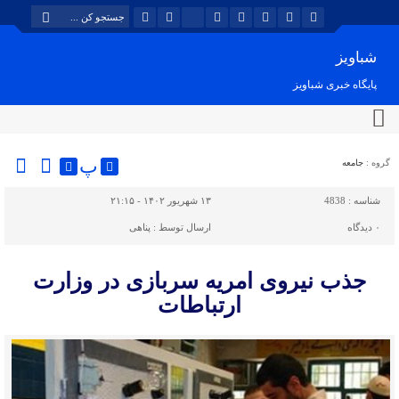
شباویز
پایگاه خبری شباویز
پ
گروه :
جامعه
شناسه :
4838
۱۳ شهریور ۱۴۰۲ - ۲۱:۱۵
۰
دیدگاه
ارسال توسط :
پناهی
جذب نیروی امریه سربازی در وزارت
ارتباطات