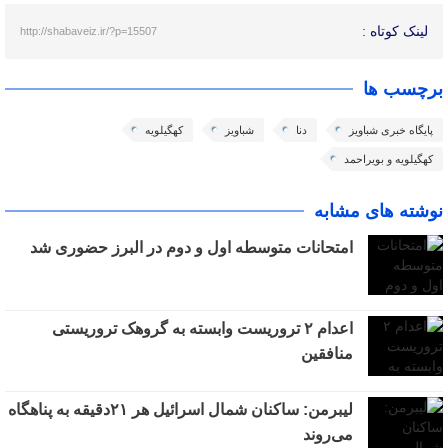
لینک کوتاه :
http://shabaveiz.ir/?p=15507
برچسب ها
پایگاه خبری شباویز
دنا
شباویز
کهگیلویه
کهگیلویه و بویراحمد
نوشته های مشابه
امتحانات متوسطه اول و دوم در البرز حضوری شد
اعدام ۲ تروریست وابسته به گروهک تروریستی
منافقین
لیبرمن: ساکنان شمال اسرائیل هر ۲۱دقیقه به پناهگاه
می‌روند