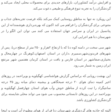
و افزایش درآمد کشاورزان، بازارهای جدیدی برای محصولات محلی ایجاد می‌کند و
گردشگران را به تجربه تنوع فرهنگی و طبیعی دعوت می‌کند.
این رویکرد نه تنها به مناطق روستایی کمک می‌کند بلکه فرصت تجربه‌های جذاب و
متنوعی برای گردشگران را فراهم می کند اکنون که بهره‌برداری هوشمندانه از این
پتانسیل در ایران و سراسر جهان استفاده می کنند می توان این الگو را در
شهرستان دنا هم اجرایی کرد.
شهر سی سخت در دامنه کوه دنا که با ارتفاع ۲هزار و ۲۵۰ متر از سطح دریا، پس از
شهرهای فریدون‌شهر،سمیرم ،داران در استان اصفهان،کوهرنگ در چهارمحال و
بختیاری،صفاشهر در استان فارس و بافت در استان کرمان هفتمین شهر مرتفع
ایران زمین به شمار می رود.
این بهشت رویایی که براساس گزارش هواشناسی کهگیلویه و بویراحمد در روزهای
اخیر کمینه دمای هوای ۲۰ درجه صبحگاهی و بیشینه دمای میانه روز ۳۵ درجه
سانتیگراد را ثبت کرده از مناطق خوش وآب هوای استان چهارفصل کهگیلویه و
بویراحمد در این روزهای تابستانی محسوب می شود می تواند محلی شایسته برای
گردشگری کشاورزی باشد.
البته که جاذبه های گردشگری شهرستان دنا فراتر از هوای مطبوع آن است و اینجا