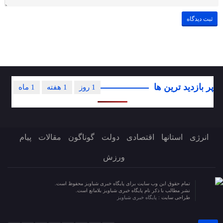
پر بازدید ترین ها
1 روز
1 هفته
1 ماه
انرژی
استانها
اقتصادی
دولت
گوناگون
مقالات
پیام
ورزش
تمام حقوق این وب سایت برای پایگاه خبری شباویز محفوظ است.
نشر مطالب با ذکر نام پایگاه خبری شباویز بلامانع است.
طراحی سایت :
پایگاه خبری شباویز