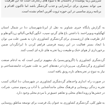
سرزمین زیبا پوشیده از باغستان ها با میوه های رنگارنگ است که این ظرفیت
می تواند بستری برای درآمدزایی و جذب گردشگر باشد اما تاکنون اقدام و
برنامه ریزی مناسبی در این حوزه ثروت آفرین انجام نشده است.
به گزارش پایگاه خبری شباویز به نقل از ایرنا،شهرستان دنا در شمال استان
کهگیلویه وبویراحمد با داشتن باغ های گردو، سیب، انگور،گیلاس،آلبالو، زردآلو،هلو و
انار ظرفیت های ارزشمندی برای گردشگری کشاورزی دارد به همین علت می توان
با ایجاد بستر فعالیت در این زمینه فرصتی فراهم کردن تا ایرانگردان ضمن
برخورداری از هوای خنک و طبیعت زیبا تجربه های تازه ای کسب کنند.
گردشگری کشاورزی یا (اگروتوریسم) یک مفهوم ترکیبی است که به ادغام صنعت
کشاورزی و گردشگری، می‌پردازد؛در دهه‌های اخیر به علت تغییرات جامعه‌شناختی و
نیاز به تنوع در تجربه‌های تازه رونق یافته است.
در صورت راه اندازی واحدهای گردشگری کشاورزی در شهرستان دنا امکان کسب
تجربه زندگی روستایی و فرهنگ محلی مانندآشنایی با آداب و رسوم سنتی، شرکت
در جشن‌ها و رویدادهای محلی و تفاهم عمیق‌تر با مردم محلی وجود دارد.
به طور کلی، گردشگری کشاورزی به عنوان یک فرصت برای توسعه مناطق روستایی