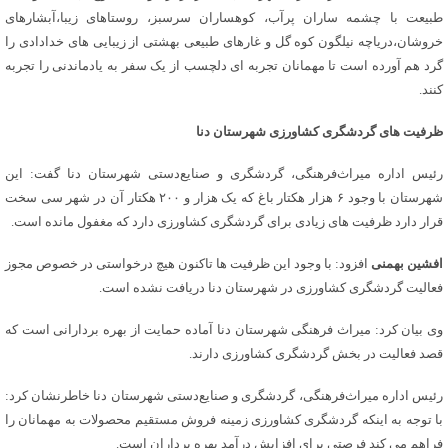
طبیعت با چشمه ساران پرآب، کوهساران سرسبز، روستاهای زیبا،آبشارهای
خروشان،دریاچه نیلگون کوه گل و غارهای طبیعی بهشتی از زیبایی های خدادادی را
گرد هم آورده است تا مهمانان تجربه ای دلچسب از یک سفر به یادماندنی را تجربه
کنند.
ظرفیت های گردشگری کشاورزی شهرستان دنا
رئیس اداره میراث‌فرهنگی، گردشگری و صنایع‌دستی شهرستان دنا گفت: این
شهرستان با وجود ۶ هزار هکتار باغ که یک هزار و ۲۰۰ هکتار آن در شهر سی سخت
قرار دارد ظرفیت های زیادی برای گردشگری کشاورزی دارد که مغفول مانده است.
افشین بهمنی
افزود: با وجود این ظرفیت ها تاکنون هیچ درخواستی در خصوص مجوز
فعالیت گردشگری کشاورزی در شهرستان دنا دریافت نشده است.
وی بیان کرد: میراث فرهنگی شهرستان دنا آماده حمایت از بهره بردارانی است که
قصد فعالیت در بخش گردشگری کشاورزی دارند.
رئیس اداره میراث‌فرهنگی، گردشگری و صنایع‌دستی شهرستان دنا خاطرنشان کرد:
با توجه به اینکه گردشگری کشاورزی زمینه فروش مستقیم محصولات به مهمانان را
فراهم می کند فرصتی برای افزایش درآمد بهره برداران است.