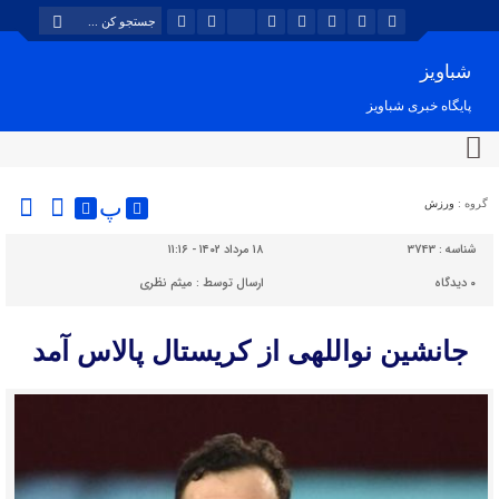
شباویز
پایگاه خبری شباویز
پ
گروه :
ورزش
شناسه :
3743
۱۸ مرداد ۱۴۰۲ - ۱۱:۱۶
۰
دیدگاه
ارسال توسط :
میثم نظری
جانشین نواللهی از کریستال پالاس آمد