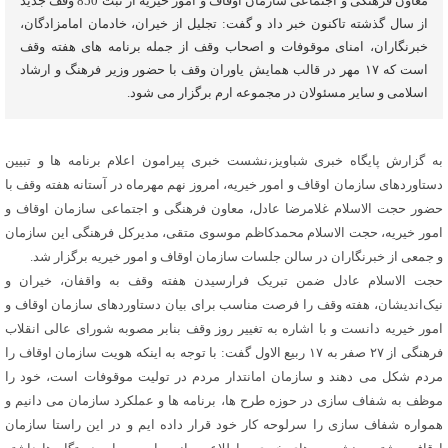
معاون فرهنگی و اجتماعی سازمان اوقاف و امور خیریه از ثبت 850 وقف جدید
از سال گذشته تاکنون خبر داد و گفت: تجلیل از خیران، خادمان امامزادگان،
خبرنگاران، امنای موقوفات و اصحاب وقف از جمله برنامه های هفته وقف
است که ۱۷ مهر در قالب همایش یاوران وقف با حضور وزیر فرهنگ و ارشاد
اسلامی و سایر مسئولان در مجموعه ارم برگزار می شود.
به گزارش پایگاه خبری شباویز،نشست خبری پیرامون اعلام برنامه ها و تبیین
دستاوردهای سازمان اوقاف و امور خیریه، امروز نهم مهرماه در آستانه هفته وقف با
حضور حجت الاسلام غلامرضا عادل، معاون فرهنگی و اجتماعی سازمان اوقاف و
امور خیریه، حجت الاسلام محمدکاظم موسوی متقی، مدیرکل فرهنگی این سازمان
و جمعی از خبرنگاران در سالن جلسات سازمان اوقاف و امور خیریه برگزار شد.
حجت الاسلام عادل ضمن تبریک فرارسیدن هفته وقف به واقفان، خیران و
نیک‌اندیشان، هفته وقف را فرصت مناسب برای بیان دستاوردهای سازمان اوقاف و
امور خیریه دانست و با اشاره به تغییر روز وقف بنابر مصوبه شورای عالی انقلاب
فرهنگی از ۲۷ صفر به ۱۷ ربیع الاول گفت: با توجه به اینکه هویت سازمان اوقاف را
مردم شکل می دهند و سازمان امانتدار مردم در تولیت موقوفات است، خود را
موظف به شفاف سازی در حوزه طرح ها، برنامه ها و عملکرد سازمان می دانیم و
همواره شفاف سازی را سرلوحه کار خود قرار داده ایم و در این راستا سازمان