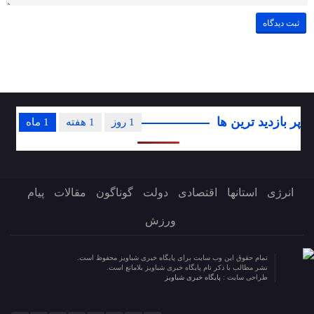
پر بازدید ترین ها
1 روز
1 هفته
1 ماه
انرژی
استانها
اقتصادی
دولت
گوناگون
مقالات
پیام
ورزش
تمام حقوق این وب سایت برای پایگاه خبری شباویز محفوظ است.
نشر مطالب با ذکر نام پایگاه خبری شباویز بلامانع است.
طراحی سایت :
پایگاه خبری شباویز