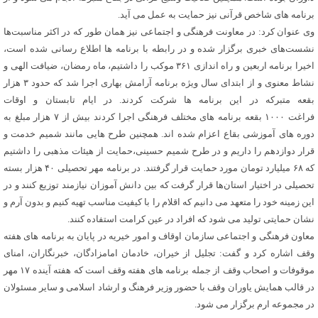
برنامه های شاخص قرآنی نیز حمایت به عمل می آید.
وی عنوان کرد: در معاونت فرهنگی و اجتماعی نیز همان طور که در اکثر مناسبت‌ها
نشست‌های خبری برگزار شده و در رابطه با برنامه ها اطلاع رسانی شده است،
اخیرا برنامه اربعین و راه اندازی ۳۶۱ موکب را داشتیم، ماه رمضان، ضیافت الهی و
نشاط معنوی و از ابتدای سال ویژه برنامه آرامش بهاری اجرا شد که حدود ۳ هزار
بقعه متبرکه در این برنامه ها شرکت کردند. در ایام تابستان و اوقات
فراغت ۱۰۰۰ بقعه برنامه های مختلف فرهنگی اجرا کردند بیش از ۷ هزار مبلغ به
دوره های آموزشی بقاع اعزام شده اند. همچنین طرح هایی مانند شمیم خدمت و
قرار دوازدهم را داریم و در طرح شمیم حسینی،حمایت از هیئات مذهبی را داشتیم
که ۶۸ میلیارد تومان مورد حمایت قرار گرفتند. در برنامه مهر تحصیلی ۴۰ هزار بسته
تحصیلی در اختیار استان‌ها قرار گرفت که بین دانش آموزان نیازمند توزیع کنند و در
این زمینه خود را متعهد می دانیم که اقلام را با کیفیت مناسب تهیه کنیم و بدون آرم و
نشان حمایتی تولید می شود که افراد در عین کرامت استفاده کنند.
معاون فرهنگی و اجتماعی سازمان اوقاف و امور خیریه در پایان به برنامه های هفته
وقف اشاره کرد و گفت: تجلیل از خیران، خادمان امامزادگان، خبرنگاران، امنای
موقوفات و اصحاب وقف از جمله برنامه های هفته وقف است که هفته آینده ۱۷ مهر
در قالب همایش یاوران وقف با حضور وزیر فرهنگ و ارشاد اسلامی و سایر مسئولان
در مجموعه ارم برگزار می شود.