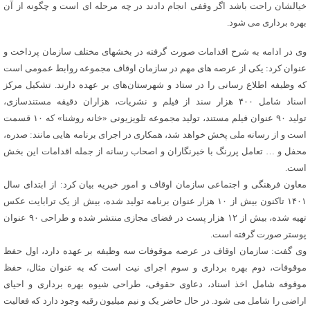
خیالشان راحت باشد اگر وقفی انجام دادند در چه مرحله ای است و چگونه از آن
بهره برداری می شود.
وی در ادامه به شرح اقدامات صورت گرفته در بخشهای مختلف سازمان پرداخت و
عنوان کرد: یکی از عرصه های مهم در سازمان اوقاف مجموعه روابط عمومی است
که وظیفه اطلاع رسانی را در ستاد و شهرستان‌های بر عهده دارند. تشکیل مرکز
اسناد شامل ۴۰۰ هزار سند از فیلم و نشریات، هزاران دقیقه مستندسازی،
تولید ۹۰ عنوان فیلم مستند، تولید مجموعه تلویزیونی «خانه روشنا» که ۱۰ قسمت
است و از رسانه ملی پخش خواهد شد، همکاری در اجرای برنامه هایی مانند: صدره،
محفل و … تعامل پررنگ با خبرنگاران و اصحاب رسانه از جمله اقدامات این بخش
است.
معاون فرهنگی و اجتماعی سازمان اوقاف و امور خیریه بیان کرد: از ابتدای سال
۱۴۰۱ تاکنون بیش از ۱۰ هزار عنوان برنامه تولید شده، بیش از یک ترابایت عکس
تهیه شده، بیش از ۱۲ هزار پست در فضای مجازی منتشر شده و طراحی ۹۰ عنوان
پوستر صورت گرفته است.
وی گفت: سازمان اوقاف در عرصه موقوفات سه وظیفه بر عهده دارد، اول حفظ
موقوفات، دوم بهره برداری و سوم اجرای نیت است که به عنوان مثال، حفظ
موقوفه شامل اخذ اسناد، دعاوی حقوقی، طراحی شیوه بهره برداری و احیای
اراضی را شامل می شود. در حال حاضر یک و نیم میلیون رقبه وجود دارد که فعالیت