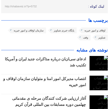
لینک کوتاه :
http://shabaveiz.ir/?p=5732
برچسب ها
اوقاف و امور خیریه
پایگاه خبری شباویز
سازمان اوقاف و امور خیریه
شباویز
وقف
نوشته های مشابه
ادعای سی‌ان‌ان درباره مذاکرات جدید ایران و آمریکا
تکذیب شد
انتصاب مدیرکل امور امنا و متولیان سازمان اوقاف و
امور خیریه
آغاز ارزیابی شرکت کنندگان مرحله ی مقدماتی
چهلمین دوره مسابقات بین المللی قرآن کریم