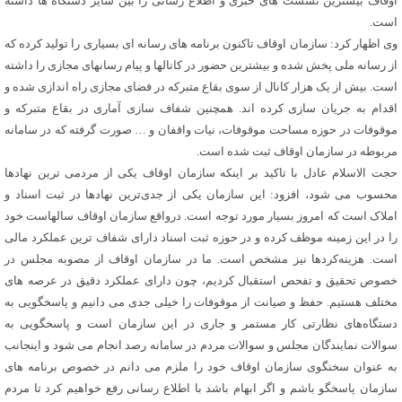
اوقاف بیشترین نشست های خبری و اطلاع رسانی را بین سایر دستگاه ها داشته
است.
وی اظهار کرد: سازمان اوقاف تاکنون برنامه های رسانه ای بسیاری را تولید کرده که
از رسانه ملی پخش شده و بیشترین حضور در کانالها و پیام رسانهای مجازی را داشته
است. بیش از یک هزار کانال از سوی بقاع متبرکه در فضای مجازی راه اندازی شده و
اقدام به جریان سازی کرده اند. همچنین شفاف سازی آماری در بقاع متبرکه و
موقوفات در حوزه مساحت موقوفات، نیات واقفان و … صورت گرفته که در سامانه
مربوطه در سازمان اوقاف ثبت شده است.
حجت الاسلام عادل با تاکید بر اینکه سازمان اوقاف یکی از مردمی ترین نهادها
محسوب می شود، افزود: این سازمان یکی از جدی‌ترین نهادها در ثبت اسناد و
املاک است که امروز بسیار مورد توجه است. درواقع سازمان اوقاف سالهاست خود
را در این زمینه موظف کرده و در حوزه ثبت اسناد دارای شفاف ترین عملکرد مالی
است. هزینه‌کردها نیز مشخص است. ما در سازمان اوقاف از مصوبه مجلس در
خصوص تحقیق و تفحص استقبال کردیم، چون دارای عملکرد دقیق در عرصه های
مختلف هستیم. حفظ و صیانت از موقوفات را خیلی جدی می دانیم و پاسخگویی به
دستگاه‌های نظارتی کار مستمر و جاری در این سازمان است و پاسخگویی به
سوالات نمایندگان مجلس و سوالات مردم در سامانه رصد انجام می شود و اینجانب
به عنوان سخنگوی سازمان اوقاف خود را ملزم می دانم در خصوص برنامه های
سازمان پاسخگو باشم و اگر ابهام باشد با اطلاع رسانی رفع خواهیم کرد تا مردم