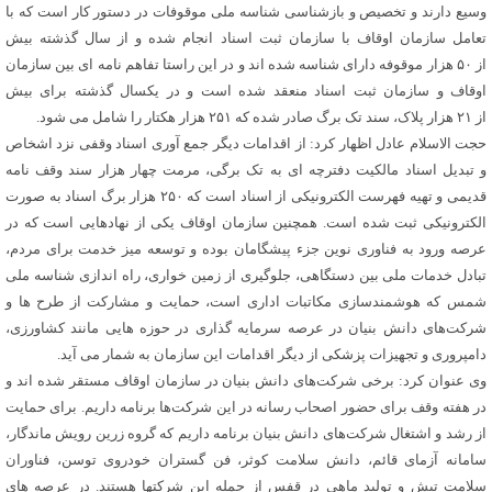
وسیع دارند و تخصیص و بازشناسی شناسه ملی موقوفات در دستور کار است که با
تعامل سازمان اوقاف با سازمان ثبت اسناد انجام شده و از سال گذشته بیش
از ۵۰ هزار موقوفه دارای شناسه شده اند و در این راستا تفاهم نامه ای بین سازمان
اوقاف و سازمان ثبت اسناد منعقد شده است و در یکسال گذشته برای بیش
از ۲۱ هزار پلاک، سند تک برگ صادر شده که ۲۵۱ هزار هکتار را شامل می شود.
حجت الاسلام عادل اظهار کرد: از اقدامات دیگر جمع آوری اسناد وقفی نزد اشخاص
و تبدیل اسناد مالکیت دفترچه ای به تک برگی، مرمت چهار هزار سند وقف نامه
قدیمی و تهیه فهرست الکترونیکی از اسناد است که ۲۵۰ هزار برگ اسناد به صورت
الکترونیکی ثبت شده است. همچنین سازمان اوقاف یکی از نهادهایی است که در
عرصه ورود به فناوری نوین جزء پیشگامان بوده و توسعه میز خدمت برای مردم،
تبادل خدمات ملی بین دستگاهی، جلوگیری از زمین خواری، راه اندازی شناسه ملی
شمس که هوشمندسازی مکاتبات اداری است، حمایت و مشارکت از طرح ها و
شرکت‌های دانش بنیان در عرصه سرمایه گذاری در حوزه هایی مانند کشاورزی،
دامپروری و تجهیزات پزشکی از دیگر اقدامات این سازمان به شمار می آید.
وی عنوان کرد: برخی شرکت‌های دانش بنیان در سازمان اوقاف مستقر شده اند و
در هفته وقف برای حضور اصحاب رسانه در این شرکت‌ها برنامه داریم. برای حمایت
از رشد و اشتغال شرکت‌های دانش بنیان برنامه داریم که گروه زرین رویش ماندگار،
سامانه آزمای قائم، دانش سلامت کوثر، فن گستران خودروی توسن، فناوران
سلامت تپش و تولید ماهی در قفس از جمله این شرکتها هستند. در عرصه های