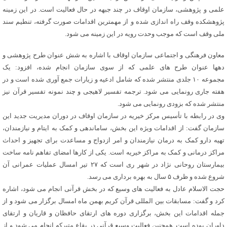
علمی و پژوهشی، سازمان اوقاف در چند جبهه در حال فعالیت است. در این زمینه
پژوهشکده وقف راه اندازی شده و از مهمترین اقدامات صورت گرفته، تنطیم سند
ملی وقف است که موجب وحدت رویه در این زمینه می شود.
معاون فرهنگی و اجتماعی سازمان اوقاف با اشاره به شش عنوان طرح پژوهشی و
دهها عنوان طرح های علمی که از سوی سازمان انجام شده، افزود: یک
مجموعه ۱۰ جلدی منتشر شده که شامل ادعیه و زیارات جمع آوری شده است و در
هفته جاری رونمایی می شود. ترجمه تفسیر لاهیجی و چند نمونه تفسیر قرآن نیز
منتشر شده که بزودی رونمایی می شود.
وی در رابطه با تأسیس مرکز خیریه در سازمان اوقاف در دوران مدیریت جدید این
سازمان گفت: از اقدامات ویژه این بخش، ساماندهی و کمک به ایتام و نیازمندان،
تهیه دارو کمک به درمان نیازمندان و امر ازدواج و مساعدت برای تجهیز و احداث
مراکز درمانی و کمک به مراکز خیریه است. یکی از کارها امضای تفاهم نامه ساخت
بیمارستان روحانی نژاد در شهر ری است که ۲۷ تیر امسال عملیات عمرانی آن
شروع شده و ظرف ۵ سال به بهره برداری می رسد.
حجت الاسلام عادل به فعالیت های وسیع که در بخش قرآنی انجام می شود، اشاره
کرد و گفت: مسابقات بین المللی قرآن کریم بهمن ماه امسال برگزار می شود و از
جمله اقدامات این بخش، برگزاری دوره های ارتقای حافظان و قاریان و ارتقای
داوران بوده است. همچنین فعالیت وسیع قرآنی در بقاع متبرکه انجام می شود و از