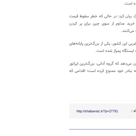
ده است.
جان ایوانز، تحلیلگر مؤسسه پی‌وی‌ام اویل آسوشیتش (PVM Oil Associates)، بیان کرد: در حالی که خطر سقوط قیمت
، خرید مداوم از سوی چین برای پر کردن
 می‌کنند.
بی این کشور، یکی از بزرگ‌ترین پایانه‌های
یستگاه پمپاژ شده است.
 می‌دهد که گروه آدانی، بزرگ‌ترین اپراتور
بنادر خود ممنوع کرده است؛ اقدامی که
 :
http://shabaveiz.ir/?p=27791