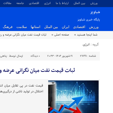
ورزش
بین الملل
ارتباط با ما
انرژی
اقتصادی
جامعه
مقالات
شباویز
پایگاه خبری شباویز
ورزش
اقتصادی
ایران
بین الملل
استانها
سلامت
فرهنگ
شما اینجا هستید »
صفحه اصلی »
ثبات قیمت نفت میان نگرانی‌ عرضه و 
گروه :
انرژی
شناسه :
27791
۲۱ شهریور ۱۴۰۴ - ۲۰:۴۳
۰
دیدگاه
ارسال توسط :
پناهی
ثبات قیمت نفت میان نگرانی‌ عرضه 
قیمت نفت در پی تقابل میان ان
اختلال در تولید ناشی از درگیری‌ها