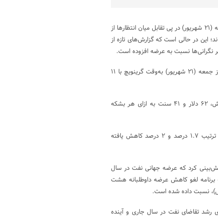
به گزارش پایگاه خبری شباویز به نقل از پایگاه خبری شانا،قیمت نفت روز جمعه (۲۱ شهریور) در پی تقابل میان انتظارها از
د؛ این در حالی است که گزارش‌های تازه از
 نگرانی‌ها نسبت به عرضه افزوده است.
قیمت نفت خام شاخص برنت دریای شمال تا ساعت ۸ و ۵۴ دقیقه صبح روز جمعه (۲۱ شهریور) به‌وقت گرینویچ با ۱۱
در همین حال، قیمت نفت خام شاخص دابلیوتی‌آی آمریکا با ۴ سنت افزایش، ۶۲ دلار و ۴۱ سنت به ازای هر بشکه
قیمت‌های شاخص برنت و دابلیوتی‌آی آمریکا روز پنج‌شنبه (۲۰ شهریور) به ترتیب ۱.۷ درصد و ۲ درصد کاهش یافته
ز پنج‌شنبه منتشر شد، پیش‌بینی کرد که عرضه جهانی نفت در سال
ه برنامه لغو کاهش عرضه داوطلبانه هشت
ش)، نسبت داده شده است.
ای رشد تقاضای نفت در سال جاری و آینده