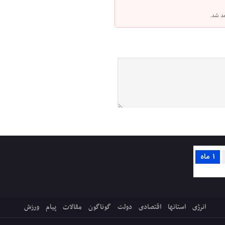
هد شد.
1 ماه
انرژی
استانها
اقتصادی
دولت
گوناگون
مقالات
پیام
ورزش