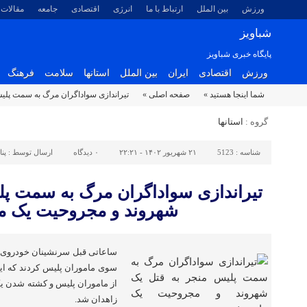
ورزش
بین الملل
ارتباط با ما
انرژی
اقتصادی
جامعه
مقالات
شباویز
پایگاه خبری شباویز
ورزش
اقتصادی
ایران
بین الملل
استانها
سلامت
فرهنگ
شما اینجا هستید »
صفحه اصلی »
تیراندازی سواداگران مرگ به سمت پل
گروه :
استانها
شناسه :
5123
۲۱ شهریور ۱۴۰۲ - ۲۲:۲۱
۰
دیدگاه
ارسال توسط :
پن
تیراندازی سواداگران مرگ به سمت پل
شهروند و مجروحیت یک م
ساعاتی قبل سرنشینان خودروی حا
سوی ماموران پلیس کردند که ای
از ماموران پلیس و کشته شدن یک
زاهدان شد.