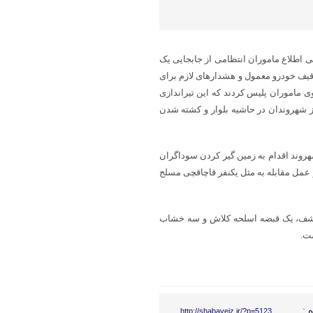
ی اطلاع ماموران انتظامی از جابجایی یک
قیف خودرو معمول و هشدارهای لازم برای
ی ماموران پلیس کردند که این تیراندازی
ز شهروندان در حاشیه بلوار و کشته شدن
روند اقدام به زمین گیر کردن سوداگران
 عمل مقابله به مثل یکنفر قاچاقچی مسلح
۴۰۵ توقیف، مقدار بالغ بر ۱۵ کیلو هروئین کشف، یک قبضه اسلحه کلاش و سه خشاب
 :
http://shabaveiz.ir/?p=5123