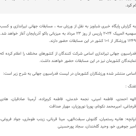
ام کرد.
به گزارش پایگاه خبری شباویز به نقل از ورزش سه ، مسابقات جهانی تیراندازی و کسب
سهمیه المپیک ۲۰۲۴ پاریس از روز ۲۳ مرداد به میزبانی باکو آذربایجان آغاز خواهد شد.
۱۲۴۹ ورزشکار از ۱۰۱ کشور در این مسابقات حضور دارند.
فدراسیون جهانی تیراندازی اسامی شرکت کنندگان از کشورهای مختلف را اعلام کرده که
نمایندگان کشورمان نیز در این مسابقات حضور خواهند داشت.
اسامی منتشر شده ورزشکاران کشورمان در لیست فدراسیون جهانی به شرح زیر است:
تفنگ :
الهه احمدی، فاطمه امینی، نجمه خدمتی، فاطمه کرم‌زاده، آرمینا صادقیان، هادی
قره‌باغی، امیرمحمد نکونام، پوریا نوروزیان، مهیار صداقت
تپانچه: هانیه رستمیان، گلنوش سبقت‌الهی، مینا قربانی، زینب طوماری، جواد فروغی،
امیر جوهری خو، وحید گلخندان، سجاد پورحسینی