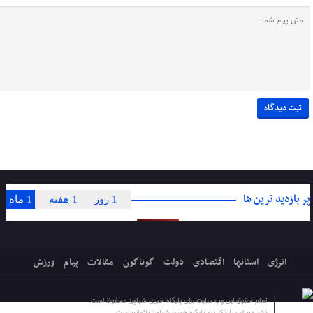
پر بازدید ترین ها
1 روز
1 هفته
1 ماه
انرژی
استانها
اقتصادی
دولت
گوناگون
مقالات
پیام
ورزش
تمام حقوق این وب سایت برای پایگاه خبری شباویز محفوظ است.
نشر مطالب با ذکر نام پایگاه خبری شباویز بلامانع است.