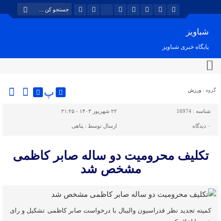
شباویز
پایگاه خبری شباویز
پ
گروه :
ورزش
شناسه :
16974
۲۲ شهریور ۱۴۰۳ - ۲۱:۲۵
۰
دیدگاه
ارسال توسط :
پناهی
تکلیف محرومیت دو ساله صابر کاظمی
مشخص شد
کمیته تجدید نظر فدراسیون والیبال با درخواست صابر کاظمی تشکیل و رای