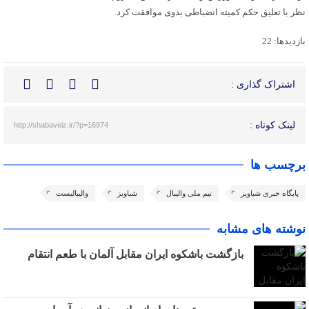
نظر با تعلیق حکم کمیته انضباطی بدوی موافقت کرد.
بازدیدها: 22
اشتراک گذاری :
لینک کوتاه :
http://shabaveiz.ir/?p=16974
برچسب ها
پایگاه خبری شباویز
تیم ملی والیبال
شباویز
والیبالیست
نوشته های مشابه
بازگشت باشکوه ایران مقابل آلمان با طعم انتقام