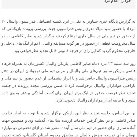
خود را اعلام کرد.
به گزارش پایگاه خبری شباویز به نقل از ایرنا،کمیته انضباطی فدراسیون والیبال ۲۰
مرداد با حضور سید میلاد تقوی رئیس فدراسیون جهت بررسی پرونده بازیکنانی که
از حضور در تیم ملی در سال جاری امتناع کردند، برگزار شد و صابر کاظمی به دو
سال محرومیت قطعی از حضور در هر گونه مسابقه والیبال اعم از لیگ های داخلی و
خارجی محکوم گردید که این رای در فرجه قانونی قابل تجدید نظرخواهی بود.
روز سه شنبه ۲۳ مردادماه صابر کاظمی بازیکن والیبال کشورمان به همراه فرهاد
قائمی بازیکن سابق تیم‌های ملی والیبال و مربی تیم ملی نوجوانان ایران در دفتر
رئیس فدراسیون والیبال حاضر شد و با ابراز پشیمانی از عدم حضور در تیم ملی و
ناراحتی هواداران والیبال درخواست کرد تا ضمن بررسی مجدد پرونده در جلسه
تجدید نظر فرصت حضور در لیگ برتر ایران برای کسب آمادگی بیشتر به وی داده
شود و با بیانیه ای از هواداران والیبال دلجویی کرد.
بر این اساس، جلسه تجدید نظر این بازیکن برگزار شد و با توجه به ابراز ندامت
صابر کاظمی و در نظر گرفتن خدمات ارزنده سال‌های گذشته وی‌ و همچنین جهت
آماده سازی برای حضور در تیم ملی سال‌ آینده، مقرر شد در ازای تخصیص دو میلیارد
تومان برای توسعه ورزش والیبال در مناطق محروم استان گلستان، کمیته تجدید