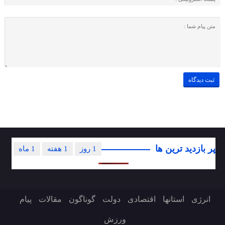
پر بازدید ترین ها
1 روز
1 هفته
1 ماه
انرژی
استانها
اقتصادی
دولت
گوناگون
مقالات
پیام
ورزش