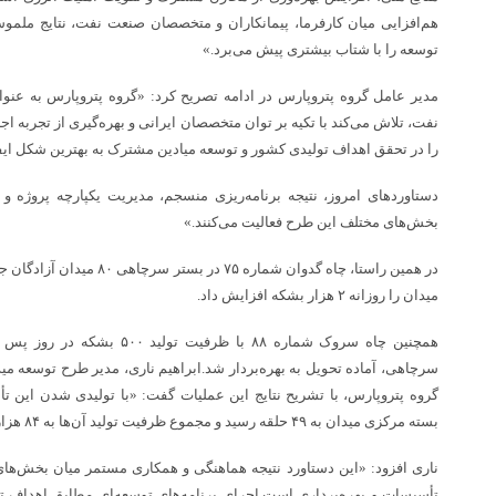
هم‌افزایی میان کارفرما، پیمانکاران و متخصصان صنعت نفت، نتایج ملمو
توسعه را با شتاب بیشتری پیش می‌برد.»
مدیر عامل گروه پتروپارس در ادامه تصریح کرد: «گروه پتروپارس به عن
نفت، تلاش می‌کند با تکیه بر توان متخصصان ایرانی و بهره‌گیری از تجربه ا
را در تحقق اهداف تولیدی کشور و توسعه میادین مشترک به بهترین شکل ایفا
دستاوردهای امروز، نتیجه برنامه‌ریزی منسجم، مدیریت یکپارچه پروژه و
بخش‌های مختلف این طرح فعالیت می‌کنند.»
در همین راستا، چاه گدوان شماره 
میدان را روزانه ۲ هزار بشکه افزایش داد.
همچنین چاه سروک شماره ۸۸ با ظرف
گروه پتروپارس، با تشریح نتایج این عملیات گفت: «با تولیدی شدن این تأس
بسته مرکزی میدان به ۴۹ حلقه رسید و مجموع ظرفیت تولید آن‌ها به ۸۴ هزار و ۲۰۰ بشکه در روز افزایش یافت.»
ناری افزود: «این دستاورد نتیجه هماهنگی و همکاری مستمر میان بخش‌های 
تأسیسات و بهره‌برداری است.اجرای برنامه‌های توسعه‌ای مطابق اهداف تعی