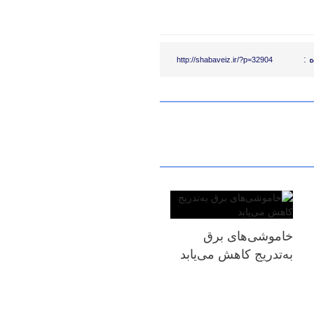
 :
http://shabaveiz.ir/?p=32904
خاموشی‌های برق
به‌تدریج کاهش می‌یابد