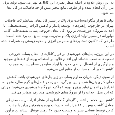
به این روش علاوه بر اینکه منظر بصری این کانال‌ها بهتر می‌شود، تولید برق
نیز از آن انجام شده و از طرفی مانع تبخیر بیش از حد فاضلاب در کانال‌ها
می‌شود.
تولید ۵ هزار مگاوات‌ساعت برق پاک بر بستر کانال‌های پسابشرکت فاضلاب
تهران در چارچوب راهبردهای توسعه پایدار و کاهش اثرات زیست‌محیطی، با
احداث نیروگاه خورشیدی بر روی کانال‌های خروجی پساب تصفیه‌خانه، گامی
نوآورانه در مسیر تولید انرژی پاک و مدیریت بهینه منابع آب برداشته است؛
طرحی که تاکنون دستاوردهای ملموس انرژی و محیط‌زیستی به همراه داشته
است.
در این پروژه، پنل‌های خورشیدی بر فراز کانال‌های انتقال پساب خروجی
تصفیه‌خانه نصب شده‌اند.این اقدام علاوه بر استفاده بهینه از فضاهای موجود
و جلوگیری از اشغال اراضی جدید، با ایجاد سایه بر سطح پساب، موجب
کاهش تبخیر آب و صیانت از منابع آبی می‌شود.
از سوی دیگر، جریان مداوم پساب در زیر پنل‌های خورشیدی باعث کاهش
دمای کاری پنل‌ها شده و این ویژگی، به‌ویژه در فصل‌های گرم سال، منجر به
افزایش راندمان تولید برق و بهبود عملکرد نیروگاه خورشیدی می‌شود؛ مزیتی
که این مدل احداث را از نیروگاه‌های خورشیدی متعارف متمایز می‌کند.
کاهش این حجم از انتشار گازهای گلخانه‌ای، از منظر اثرات زیست‌محیطی
معادل کاشت بیش از ۱۴ هزار اصله درخت بوده و همچنین برابر با جذب
کربن توسط فضایی سبز به وسعت حدود ۳۰ زمین فوتبال استاندارد برآورد