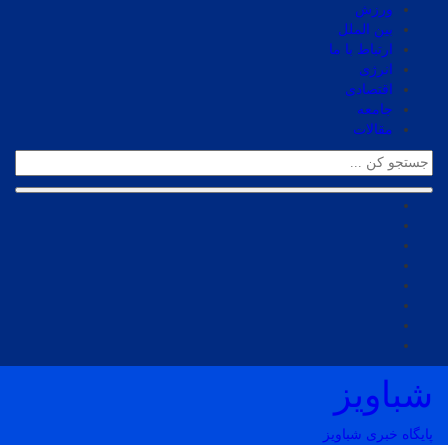
ورزش
بین الملل
ارتباط با ما
انرژی
اقتصادی
جامعه
مقالات
شباویز
پایگاه خبری شباویز