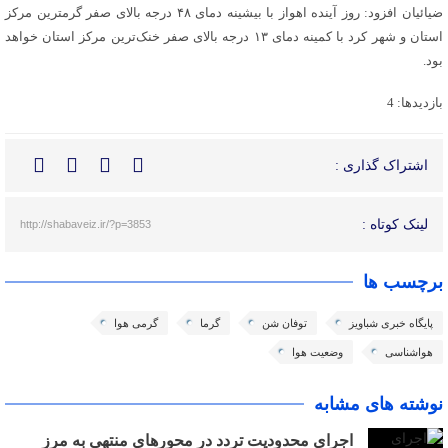
ضیائیان افزود: روز آینده اهواز با بیشینه دمای ۴۸ درجه بالای صفر گرمترین مرکز
استان و شهر کرد با کمینه دمای ۱۳ درجه بالای صفر خنک‌ترین مرکز استان خواهد
بود.
بازدیدها: 4
اشتراک گذاری :
لینک کوتاه :
http://shabaveiz.ir/?p=3853
برچسب ها
پایگاه خبری شباویز
توفان شن
گرما
گرمی هوا
هواشناسی
وضعیت هوا
نوشته های مشابه
اجرای محدودیت تردد در محورهای منتهی به مرز