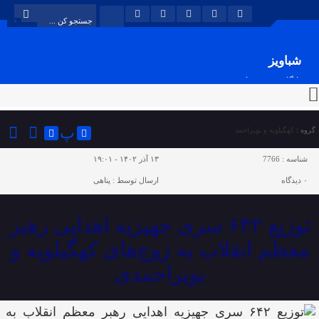
شباویز
پایگاه خبری شباویز
پ
گروه :
کهگیلویه و بویراحمد
شناسه :
7766
۱۳ آذر ۱۴۰۲ - ۱۹:۰۱
۰
دیدگاه
ارسال توسط :
پناهی
توزیع ۶۴۲ سری جهیزیه اهدایی رهبر
معظم انقلاب به زوج‌های کهگیلویه و
بویراحمدی