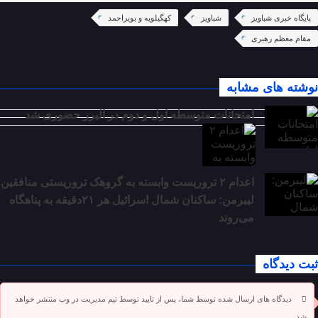
پایگاه خبری شباویز
شباویز
کهگیلویه و بویراحمد
مقام معظم رهبری
نوشته های مشابه
امتحانات متوسطه اول و دوم در البرز حضوری شد
اعدام ۲ تروریست وابسته به گروهک تروریستی منافقین
لیبرمن: ساکنان شمال اسرائیل هر ۲۱دقیقه به پناهگاه
می‌روند
ثبت دیدگاه
دیدگاه های ارسال شده توسط شما، پس از تایید توسط تیم مدیریت در وب منتشر خواهد
شد.