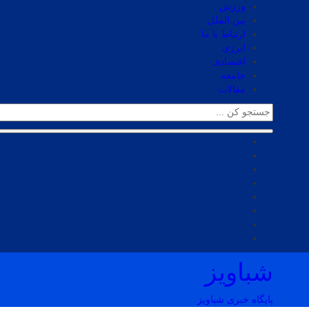
ورزش
بین الملل
ارتباط با ما
انرژی
اقتصادی
جامعه
مقالات
شباویز
پایگاه خبری شباویز