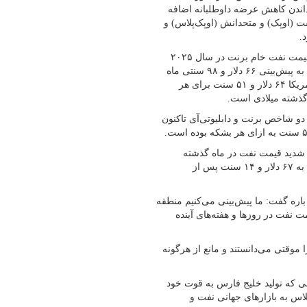
رداندن کاهش عرضه داوطلبانه اضافه
 (اوپک) و متحدانش (اوپک‌پلاس) و
.
یک نظرسنجی از ۴۰ اقتصاددان و تحلیلگر در ماه ژوئن نشان می‌دهد قیمت نفت خام برنت در سال ۲۰۲۵
به‌طور میانگین ۶۷ دلار و ۸۶ سنت برای هر بشکه خواهد بود که نسبت به پیش‌بینی ۶۶ دلار و ۹۸ سنتی ماه
مه افزایش نشان می‌دهد، در حالی که نفت خام شاخص دابلیوتی‌آی آمریکا ۶۴ دلار و ۵۱ سنت برای هر
ورس اوراق بهادار لندن (LSEG)، قیمت‌های دو شاخص برنت و دابلیوتی‌آی تاکنون
ی شدید قیمت نفت در ماه گذشته
میلادی شد، به‌طوری‌ که قیمت نفت خام شاخص برنت پیش از سقوط به ۶۷ دلار و ۱۴ سنت پس از
لگر ارشد انرژی در بانک دی‌بی‌اس (DBS) در این باره گفت: ما پیش‌بینی می‌کنیم منطقه
ت نفت در روزها و هفته‌های آینده
 موقتی می‌دانستند و مانع از هرگونه
نی که تولید خلیج فارس به قوت خود
س به بازارهای جهانی نفت و