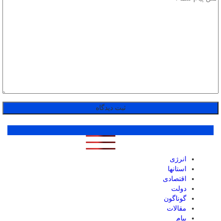
پر بازدید ترین ها
1 روز
1 هفته
1 ماه
انرژی
استانها
اقتصادی
دولت
گوناگون
مقالات
پیام