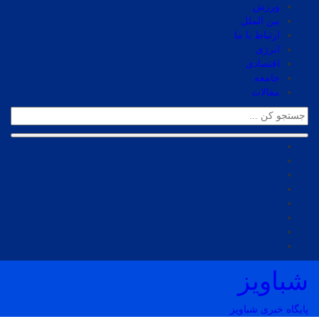
ورزش
بین الملل
ارتباط با ما
انرژی
اقتصادی
جامعه
مقالات
شباویز
پایگاه خبری شباویز