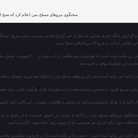
سخنگوی نیروهای مسلح یمن اعلام کرد که صبح امر
غیرنظامی ایرانی در فرودگاه بین‌المللی صنعا شوند.
در این بیانیه آمده است ک
ماند و این هواپیما موفق به فرود شد.
در ادامه این بیانیه آمده است که نیروهای مسلح یمن با شلیک چند فروند موشک پدافند ه
یحیی سریع افزود: به دشمن سعودی هشدار می‌دهیم که تکرار هرگونه تلاش برای نقض حری
او تأکید کرد: هرگز نخواهیم پذیرفت که محاصره ظالمانه سعودی ـ آمریکایی علیه کشورم
سخنگوی نیروهای مسلح یمن در ادامه از مردم این کشور خواست تا در پاسخ به فراخ
تشکیلات خود برای اجرای هر تصمیمی که از سوی رهبر اتخاذ شود، تأکید می‌کنیم.
در ادامه این بیانیه آمده است: «دست ما بر ماشه است تا در چارچوب شکستن محاصره 