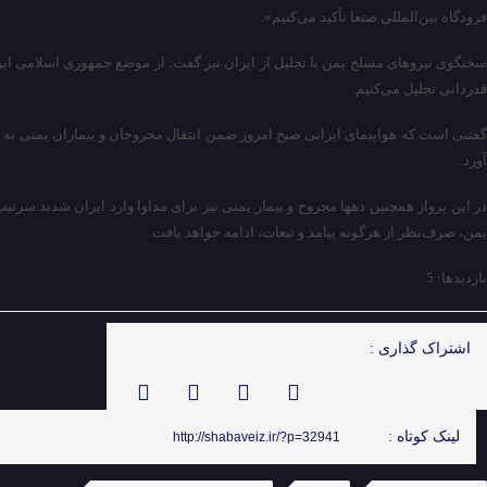
فرودگاه بین‌المللی صنعا تأکید می‌کنیم».
سخنگوی نیروهای مسلح یمن با تجلیل از ایران نیز گفت: از موضع جمهوری اسلامی ایر
قدردانی تجلیل می‌کنیم.
گفتنی است که هواپیمای ایرانی صبح امروز ضمن انتقال مجروحان و بیماران یمنی به ا
آورد.
در این پرواز همچنین دهها مجروح و بیمار یمنی نیز برای مداوا وارد ایران شدند.سر
یمن، صرف‌نظر از هرگونه پیامد و تبعات، ادامه خواهد یافت.
بازدیدها: 5
اشتراک گذاری :
لینک کوتاه :
http://shabaveiz.ir/?p=32941