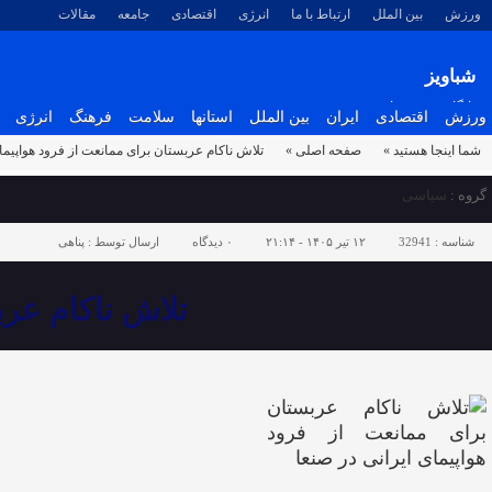
ورزش
بین الملل
ارتباط با ما
انرژی
اقتصادی
جامعه
مقالات
شباویز
پایگاه خبری شباویز
ورزش
اقتصادی
ایران
بین الملل
استانها
سلامت
فرهنگ
انرژی
شما اینجا هستید »
صفحه اصلی »
تلاش ناکام عربستان برای ممانعت از فرود هواپیمای
گروه :
سیاسی
شناسه :
32941
۱۲ تیر ۱۴۰۵ - ۲۱:۱۴
۰
دیدگاه
ارسال توسط :
پناهی
تلاش ناکام عرب