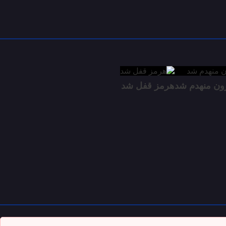
زون منهدم شد
هرمز قفل شد