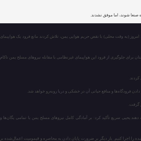
 صنعا شوند، اما موفق نشدند.
خبری شباویز به نقل از خبر گزاری فارس،سرتیپ یحیی سریع، سخنگوی نیروهای مسلح یمن اعلام کرد یک دسته از جنگنده‌های سعودی ساعت ۵:۲۰ بامداد امروز (به وقت محلی) با نقض حریم هوایی یمن، تلاش کردند مانع فرود یک هواپیمای
ح یمن تأکید کرد تلاش عربستان برای جلوگیری از فرود این هواپیمای غیرنظامی با مقابله نیروهای مسلح یمن ناکام
کردند.
ن فرودگاه‌ها و منافع حیاتی آن در خشکی و دریا روبه‌رو خواهد شد.
م گرفت.
ند.یحیی سریع تأکید کرد: بر آمادگی کامل نیروهای مسلح یمن با تمامی یگان‌ها و
را اجرا کنیم. بار دیگر بر ضرورت پایان دادن به محاصره و قیمومیت اعمال‌شده بر