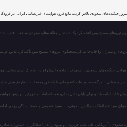
وز جنگنده‌های سعودی تلاش کردند مانع فرود هواپیمای غیرنظامی ایرانی در فرودگاه
به گزارش پایگاه 
ه هواپیمای غیرنظامی ایرانی بیش از ۲۰۰ شهروند، شامل مجروحان و بیماران را جابه‌جا می‌کرد.سخنگوی نیروهای مسل
وایی، جنگنده‌های سعودی را هدف قرار داده و آن‌ها را وادار به ترک حریم هوایی یمن 
م هوایی یا هرگونه تجاوز علیه کشورمان، با پاسخی همه‌جانبه از طریق هدف قرار داد
ان تا ابد ادامه یابد و برای پایان دادن به آن، همه اقدامات مشروع را در پیش خواهی
وان سید عبدالملک بدرالدین الحوثی، به بسیج عمومی و حفظ آمادگی رزمی ادامه ده
سعودی ـ آمریکایی علیه ملت عزیزمان و بیرون راندن اشغالگران، دستورات صادرشده 