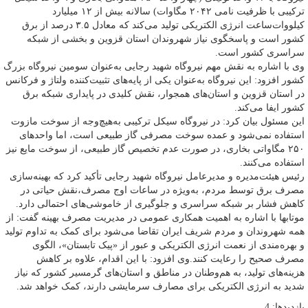
ترکیبی با ظرفیت نامی ۲۰۴۲ مگاوات) سالانه بیش از ۱۲ میلیارد
کیلووات‌ساعت انرژی الکتریکی تولید می‌کند که معادل ۳.۵ درصد از برق
کشور است و پاسخگوی نیاز شهروندان استان قزوین و بخشی از شبکه
سراسری کشور است.
وی با اشاره به نقش مهم نیروگاه شهید رجایی به‌عنوان سومین نیروگاه بزرگ
کشور افزود: این نیروگاه به‌عنوان یکی از پایه‌های تثبیت‌کننده ولتاژ و فرکانس
در استان قزوین و استان‌های همجوار، نقش کلیدی در پایداری شبکه برق
کشور ایفا می‌کند.
این مسئول بیان کرد: در نیروگاه سیکل ترکیبی به‌هیچ‌وجه از سوخت مازوت
استفاده نمی‌شود و عمده سوخت مصرفی گاز طبیعی است، اما واحدهای
۲۵۰ مگاواتی بخاری، در صورت عدم تخصیص گاز طبیعی، از سوخت مایع نیز
استفاده می‌کنند.
رئیس هیئت‌مدیره و مدیرعامل نیروگاه شهید رجایی تأکید کرد که بهینه‌سازی
مصرف برق توسط مردم، به‌ویژه در ساعات اوج مصرف،نقش حیاتی در
کاهش فشار بر شبکه سراسری و جلوگیری از خاموشی‌های احتمالی دارد.
موتابها با اشاره به اهمیت همکاری عمومی در مدیریت مصرف بهینه گفت: از
همه شهروندان و مردم شریف ایران تقاضا می‌شود برای کمک به تداوم تولید
و بهره‌مندی از نعمت انرژی الکتریکی و عبور از «پیک تابستان»، الگوی
مصرف صحیح را رعایت کنند.وی افزود: با این اقدام، علاوه بر کاهش
هزینه‌های تولید، به هم‌وطنان در مناطق و استان‌های گرمسیر کشور که نیاز
شدید به انرژی الکتریکی برای مصارف سرمایشی دارند، کمک خواهد شد.
بازدیدها: 4