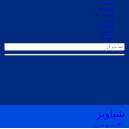
ورزش
بین الملل
ارتباط با ما
انرژی
اقتصادی
جامعه
مقالات
شباویز
پایگاه خبری شباویز