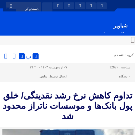
شباویز
پایگاه خبری شباویز
پ
گروه :
اقتصادی
شناسه :
12627
۰۷ اردیبهشت ۱۴۰۳ - ۲۱:۲۰
۰
دیدگاه
ارسال توسط :
پناهی
تداوم کاهش نرخ رشد نقدینگی/ خلق
پول بانک‌ها و موسسات ناتراز محدود
شد