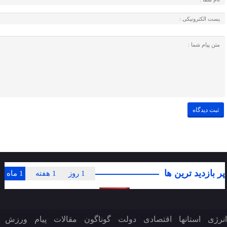
پر بازدید ترین ها
1 روز
1 هفته
1 ماه
انرژی
استانها
اقتصادی
دولت
گوناگون
مقالات
پیام
ورزش