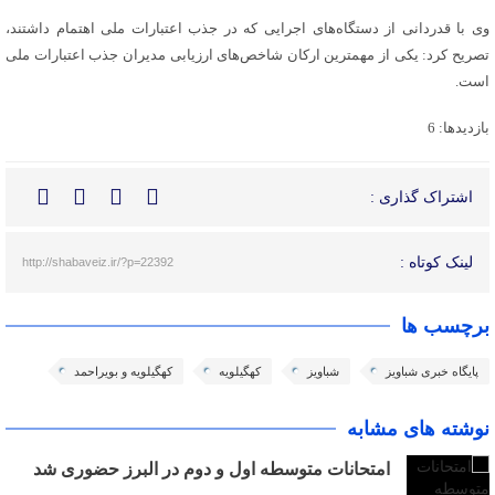
وی با قدردانی از دستگاه‌های اجرایی که در جذب اعتبارات ملی اهتمام داشتند،
تصریح کرد: یکی از مهمترین ارکان شاخص‌های ارزیابی مدیران جذب اعتبارات ملی
است.
بازدیدها: 6
اشتراک گذاری :
لینک کوتاه :
http://shabaveiz.ir/?p=22392
برچسب ها
پایگاه خبری شباویز
شباویز
کهگیلویه
کهگیلویه و بویراحمد
نوشته های مشابه
امتحانات متوسطه اول و دوم در البرز حضوری شد