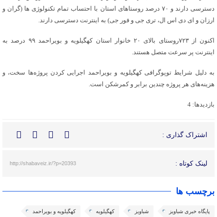
دسترسی دارند و ۷۰ درصد روستاهای استان با احتساب تمام تکنولوژی ها (گران و
ارزان و ای دی اس ال، تری جی و فور جی) به اینترنت دسترسی دارند.
اکنون از ۷۲۳روستای بالای ۲۰ خانوار استان کهگیلویه و بویراحمد ۹۹ درصد به
اینترنت پر سرعت متصل هستند.
به دلیل شرایط توپوگرافی کهگیلویه و بویراحمد اجرایی کردن پروژه‌ها سخت، و
هزینه‌های هر پروژه چندین برابر و کمرشکن است.
بازدیدها: 4
اشتراک گذاری :
لینک کوتاه :
http://shabaveiz.ir/?p=20393
برچسب ها
پایگاه خبری شباویز
شباویز
کهگیلویه
کهگیلویه و بویراحمد