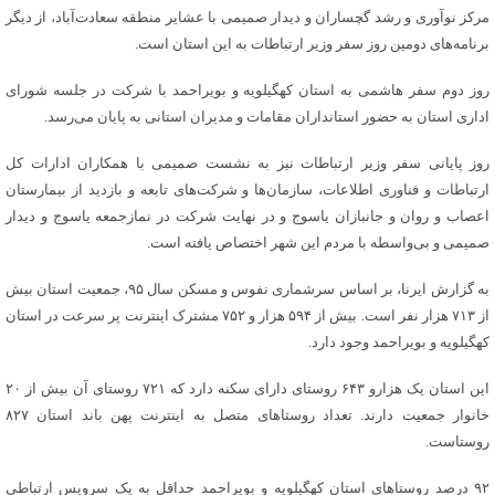
مرکز نوآوری و رشد گچساران و دیدار صمیمی با عشایر منطقه سعادت‌آباد، از دیگر
برنامه‌های دومین روز سفر وزیر ارتباطات به این استان است.
روز دوم سفر هاشمی به استان کهگیلویه و بویراحمد با شرکت در جلسه شورای
اداری استان به حضور استانداران مقامات و مدیران استانی به پایان می‌رسد.
روز پایانی سفر وزیر ارتباطات نیز به نشست صمیمی با همکاران ادارات کل
ارتباطات و فناوری اطلاعات، سازمان‌ها و شرکت‌های تابعه و بازدید از بیمارستان
اعصاب و روان و جانبازان یاسوج و در نهایت شرکت در نمازجمعه یاسوج و دیدار
صمیمی و بی‌واسطه با مردم این شهر اختصاص یافته است.
به گزارش ایرنا، بر اساس سرشماری نفوس و مسکن سال ۹۵، جمعیت استان بیش
از ۷۱۳ هزار نفر است. بیش از ۵۹۴ هزار و ۷۵۲ مشترک اینترنت پر سرعت در استان
کهگیلویه و بویراحمد وجود دارد.
این استان یک هزارو ۶۴۳ روستای دارای سکنه دارد که ۷۲۱ روستای آن بیش از ۲۰
خانوار جمعیت دارند. تعداد روستاهای متصل به اینترنت پهن باند استان ۸۲۷
روستاست.
۹۲ درصد روستاهای استان کهگیلویه و بویراحمد حداقل به یک سرویس ارتباطی