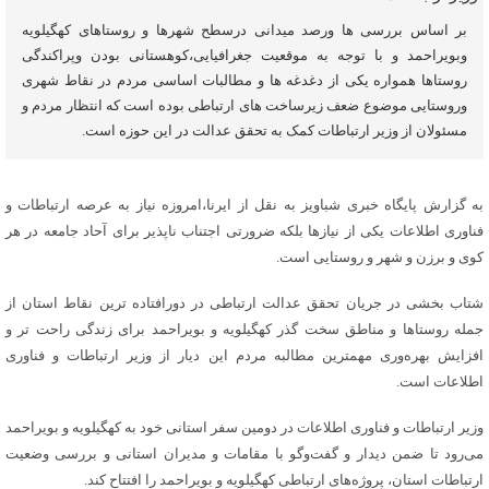
بر اساس بررسی ها ورصد میدانی درسطح شهرها و روستاهای کهگیلویه
وبویراحمد و با توجه به موقعیت جغرافیایی،کوهستانی بودن وپراکندگی
روستاها همواره یکی از دغدغه ها و مطالبات اساسی مردم در نقاط شهری
وروستایی موضوع ضعف زیرساخت های ارتباطی بوده است که انتظار مردم و
مسئولان از وزیر ارتباطات کمک به تحقق عدالت در این حوزه است.
به گزارش پایگاه خبری شباویز به نقل از ایرنا،امروزه نیاز به عرصه ارتباطات و
فناوری اطلاعات یکی از نیازها بلکه ضرورتی اجتناب ناپذیر برای آحاد جامعه در هر
کوی و برزن و شهر و روستایی است.
شتاب بخشی در جریان تحقق عدالت ارتباطی در دورافتاده ترین نقاط استان از
جمله روستاها و مناطق سخت گذر کهگیلویه و بویراحمد برای زندگی راحت تر و
افزایش بهره‌وری مهمترین مطالبه مردم این دیار از وزیر ارتباطات و فناوری
اطلاعات است.
وزیر ارتباطات و فناوری اطلاعات در دومین سفر استانی خود به کهگیلویه و بویراحمد
می‌رود تا ضمن دیدار و گفت‌وگو با مقامات و مدیران استانی و بررسی وضعیت
ارتباطات استان، پروژه‌های ارتباطی کهگیلویه و بویراحمد را افتتاح کند.