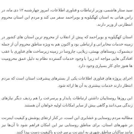
سید ستار هاشمی، وزیر ارتباطات و فناوری اطلاعات، امروز چهارشنبه ۱۲ دی ماه، در
راس هیاتی به استان کهگیلویه و بویراحمد سفر می کند و مردم این استان محروم
انتظارتی از وزیر دارند.
استان کهگیلویه و بویراحمد که پیش از انقلاب از محروم ترین استان های کشور در
زمینه خدمات مخابراتی و ارتباطی بود و اکنون هم به ویژه مناطق محروم آن از جمله
دیشموک، روستاهای بهمئی، زیلایی، چاروسا در زمینه زیرساخت های فناوری با عقب
افتادگی هایی مواجه اند زیرا با وجود خدمات گسترده نظام به دلیل عمق محرومیت
ها هنوز جای کار بسیاری وجود دارد.
اجرای پروژه های فناوری اطلاعات یکی از بسترهای پیشرفت استان است که مردم
انتظار دارند خدمات بیشتری به آن ها ارائه شود.
این روزها روستاییان داشتن ارتباطات پایدار و پرسرعت را هم ردیف دیگر نیازهای
زندگی می‌دانند و گاهی بیش از سایر امکانات اولیه خواهان آن هستند.
مطالبه مردم روستایی و عشایری این است، در کنار ارتقای پوشش و کیفیت اینترنت
در شهرهای استان، برای مناطق روستایی نیز این امکان فراهم شود تا آن‌ها نیز
مانند ساکنان مناطق شهری به اینترنت پرسرعت و باکیفیت دست پیدا کنند.