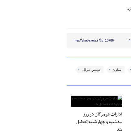
د.
 :
http://shabaveiz.ir/?p=10786
شباویز
مجلس خبرگان
ادارات هرمزگان در روز
سه‌شنبه و چهارشنبه تعطیل
شد