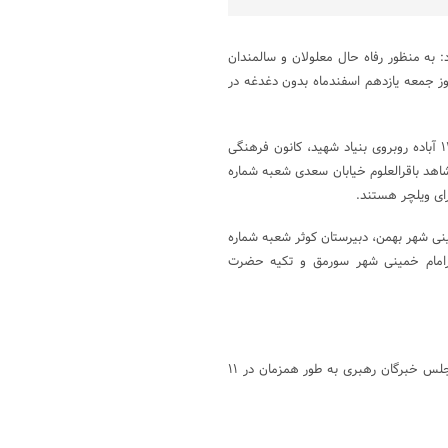
: به منظور رفاه حال معلولان و سالمندان
روز جمعه یازدهم اسفندماه بدون دغدغه در
فرماندار ویژه شهرستان آباده ادامه داد:دبیرستان دخترانه ظهیرامامی شعبه ۱۲ آباده روبروی بنیاد شهید، کانون فرهنگی
ان ۱۷ شهریور شعبه شماره۹ آباده، دبستان شاهد باقرالعلوم خیابان سعدی شعبه شماره
یمی رضایی شعبه شماره ۳۸ خیابان امام خمینی شهر بهمن، دبیرستان کوثر شعبه شماره
کزی شهر صغاد، هیات حضرت علی اکبر شعبه شماره ۵ بلوارامام خمینی شهر سورمق و تکیه حضرت
دوازدهمین دوره انتخابات مجلس شورای اسلامی و ششمین دوره انتخابات مجلس خبرگان رهبری به طور همزمان در ۱۱