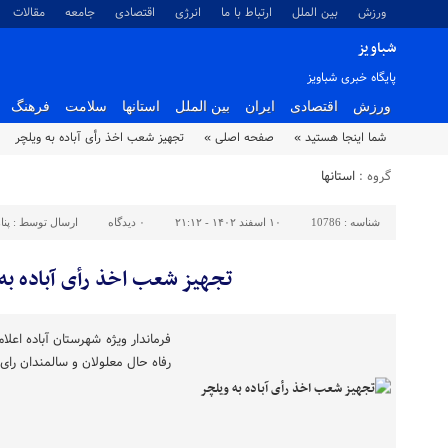
ورزش
بین الملل
ارتباط با ما
انرژی
اقتصادی
جامعه
مقالات
شباویز
پایگاه خبری شباویز
ورزش
اقتصادی
ایران
بین الملل
استانها
سلامت
فرهنگ
شما اینجا هستید »
صفحه اصلی »
تجهیز شعب اخذ رأی آباده به ویلچر
گروه :
استانها
شناسه :
10786
۱۰ اسفند ۱۴۰۲ - ۲۱:۱۲
۰
دیدگاه
ارسال توسط :
پنا
تجهیز شعب اخذ رأی آباده به
فرماندار ویژه شهرستان آباده اعل
رفاه حال معلولان و سالمندان را