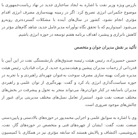
بازرس ویژه وزیر نفت با اشاره به ایجاد ساختاری جدید در نهاد ریاست‌جمهوری با
موضوع حکمرانی انرژی تصریح کرد: اگر در زمینه بهینه‌سازی مصرف انرژی اقدام
مؤثری انجام نشود، کشور در سال‌های آینده با مشکلات گسترده‌تری روبه‌رو
می‌شود. امیدواریم که با تحقق نگاه نوآورانه مدیرعامل جدید، شاهد گام‌های مؤثر در
کاهش ناترازی و پیشبرد اهداف برنامه هفتم توسعه در حوزه انرژی باشیم.
تأکید بر نقش مدیران جوان و متخصص
حسین حسین‌زاده، رئیس هیئت رئیسه صندوق‌های بازنشستگی نفت در این آیین با
قدردانی از زحمات مدیران پیشین و هیئت‌مدیره جدید، از برات قبادیان، رئیس هیئت
مدیره شرکت بهینه سازی مصرف سوخت به‌عنوان چهره‌ای راهبردی و با تجربه در
حوزه سیاست‌گذاری انرژی یاد کرد و گفت: بهره‌گیری از توان علمی و راهبردی
مدیران باسابقه در کنار جوان‌ترها، می‌تواند منجر به تحول و پیشرفت در بخش‌های
مختلف صنعت نفت شود. استمرار تعامل نسل‌های مختلف مدیریتی برای عبور از
چالش‌های موجود ضروری است.
وی با اشاره به سوابق علمی و اجرایی محمدپور در حوزه‌های بالادستی و پایین‌دستی
صنعت نفت، گفت: ایشان از چهره‌های فنی و متخصص در حوزه‌های گاز، نفت،
پتروشیمی، اکتشاف و پالایش هستند که سابقه مؤثری نیز در همکاری با کمیسیون