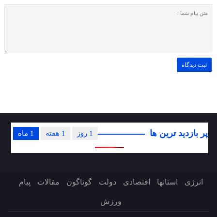
پر بازدید ترین ها
1 روز
1 هفته
1 ماه
انرژی
استانها
اقتصادی
دولت
گوناگون
مقالات
پیام
ورزش