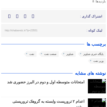
بازدیدها: 8
اشتراک گذاری :
لینک کوتاه :
http://shabaveiz.ir/?p=23551
برچسب ها
پایگاه خبری شباویز
شباویز
صنعت نفت
نفت
وزیر نفت
نوشته های مشابه
امتحانات متوسطه اول و دوم در البرز حضوری شد
اعدام ۲ تروریست وابسته به گروهک تروریستی