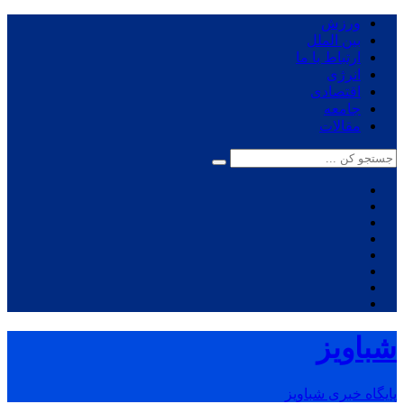
ورزش
بین الملل
ارتباط با ما
انرژی
اقتصادی
جامعه
مقالات
شباویز
پایگاه خبری شباویز