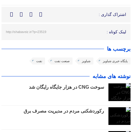
اشتراک گذاری :
لینک کوتاه :
http://shabaveiz.ir/?p=23519
برچسب ها
پایگاه خبری شباویز
شباویز
صنعت نفت
نفت
نوشته های مشابه
سوخت CNG در هزار جایگاه رایگان شد
رکوردشکنی مردم در مدیریت مصرف برق