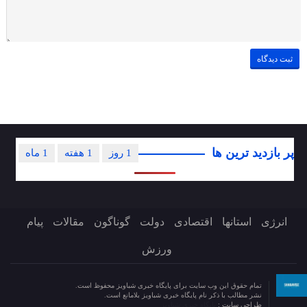
پر بازدید ترین ها
1 روز
1 هفته
1 ماه
انرژی
استانها
اقتصادی
دولت
گوناگون
مقالات
پیام
ورزش
تمام حقوق این وب سایت برای پایگاه خبری شباویز محفوظ است.
نشر مطالب با ذکر نام پایگاه خبری شباویز بلامانع است.
طراحی سایت :
پایگاه خبری شباویز