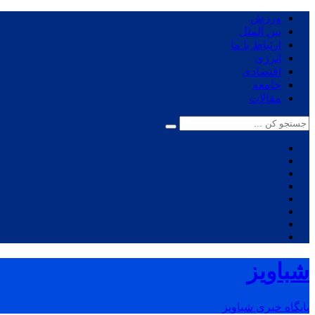
ورزش
بین الملل
ارتباط با ما
انرژی
اقتصادی
جامعه
مقالات
شباویز
پایگاه خبری شباویز