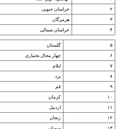
۲
خراسان جنوبی
۳
هرمزگان
۴
خراسان شمالی
۵
گلستان
۶
چهار محال بختیاری
۷
ایلام
۸
یزد
۹
قم
۱۰
کرمان
۱۱
اردبیل
۱۲
زنجان
۱۳
سمنان