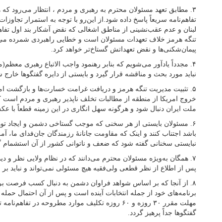
۳. مطابق تعهد مسئولان محترم به رهبری و مردم ، انتظار می‌رود که
تفاهم‌نامه سریعاً پاسخ داده شود.از این‌رو با توجه به استمرار تجاوزا
لبنان و عدم عقب‌نشینی از مناطق اشغالی که نقض آشکار بند اول تف
تنگه هرمز خلاف تعهدات مسئولان است و خطایی راهبردی شمرده می‌
پیمان‌شکنی‌ها و نقض تعهداتش گستاخ‌تر خواهد کرد.
۴. مجدداً یادآور می‌شویم که بنابر رهنمود واجب الاتباع رهبری معظم
نباید مورد بحث و مناقشه قرار گیرد و بایستی از دایره گفتگوها خارج ش
۵. تثبیت مدیریت تنگه هرمز و دریافت غرامت خسارت‌ها و بازگشت امو
خروج امریکا از منطقه از مطالبات تخلف ناپذیر رهبری و مردم است
ملت ایران دنبال شود و هرگونه سهل انگاری در این زمینه قطعاً با 
۶. مسئولان بایستی از هر سخنی که موجب گستاخی دشمن و ایجاد توه
باشد اجتناب کنند و اینک که مقاومت جانانۀ رزمندگان جان‌فدای ما، آ
نبایستی سخنانی گفته شود که ضعف و ناتوانی کشور از آن استشمام گ
۷. همگان به‌ویژه مسئولان محترم می‌دانند که در نظام ولایی نظر و 
پس از اطلاع از نظر قطعی ولی‌فقیه هیچ مسئولی نمی‌تواند و نباید بر 
۸. از آنجا که بر اساس شواهد فراوان دشمن به دنبال کسب فرصت بر
برنامه‌های خود از جمله انتخابات آینده است و پس از آن احتمال حمله 
مهلت مقرر ۳۰ روزه و ۶۰ روزه تکلیف موارد مطروحه در ت
گفتگوها جداً پرهیز گردد.