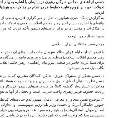
جمعی از اعضای مجلس خبرگان رهبری در بیانیه‌ای با اشاره به پیام اخ
تحولات اخیر، بر لزوم رعایت خطوط قرمز نظام در مذاکرات و هوشیاری
کردند.
به گزارش پایگاه خبری شباویز به نقل از خبر گزاری فارس،جمعی از
بیانیه‌ای با اشاره به پیام اخیر رهبر معظم انقلاب اسلامی و تحولات 
در مذاکرات و هوشیاری در برابر ترفندهای دشمن تأکید کردند که متن 
بسم الله الرحمن الرحیم
مردم بصیر و انقلابی ایران اسلامی
با عرض تسلیت ایام عزای سالار شهیدان و اصحاب باوفای آن حضرت 
رهبر معظم انقلاب اسلامی(مدظله‌العالی) و پیروزی قاطع رزمندگان ف
برای شما مردم حاضر در صحنه، پیرو پیام راهگشای رهبر حکیم انقلاب
نکات ذیل تقدیم می‌شود:
۱. ضمن تشکر از مسئولان به‌ویژه مذاکره کنندگان محترم، که بنا بر 
حسن نظر به دنبال احقاق حقوق ملت ایران و جبهه مقاومت هستند انتظا
مذاکرات خسارت‌بار گذشته کاملاً‌ مراقب ترفندهای دشمن فریبکار و بد
رعایت خطوط قرمز رهبری واجب شرعی است و تخطی از آنها به هیچ 
۲. موضوع تعیین متجاوز و معرفی عاملان مهدورالدم جنایت‌های کم‌نظی
جمهور جنایتکار آمریکا و نخست وزیر پلید رژیم صهیونیستی و مجازات آن
امت(رضوان‌الله‌تعالی‌علیه) به هیچ وجه مورد اغماض و بی‌توجهی قرار ن
دسترسی پیدا کند واجب است که این جنایتکاران را به درک واصل کند.