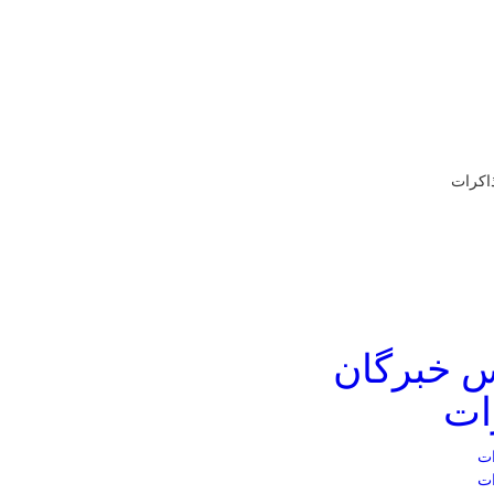
ذاکرات
س خبرگان
ات