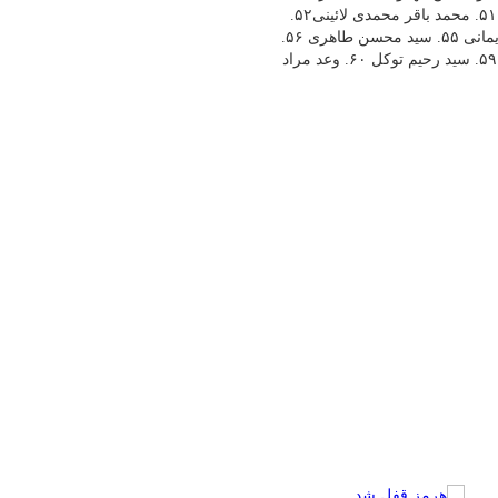
۴۹. سید مصطفی موسوی فراز ۵۰. سید محمد علی موسوی جزائری ۵۱. محمد باقر محمدی لائینی۵۲.
محمد تقی پور محمدی ۵۳. محمد رضا ناصری کوچه بیوک ۵۴. امان نریمانی ۵۵. سید محسن طاهری ۵۶.
علی کاظمی گیلانی ۵۷. مولوی علی احمد سلامی ۵۸. امیررضا هدایی ۵۹. سید رحیم توکل ۶۰. وعد مراد