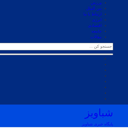
ورزش
بین الملل
ارتباط با ما
انرژی
اقتصادی
جامعه
مقالات
شباویز
پایگاه خبری شباویز