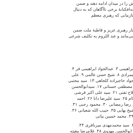
یش را در میدان ادامه دهند و ضمن
فکنانۀ برخی ناآگاهان که به دنبال
تازمانی که رهبری معظم
کنار رهبری عزیز و قاطبۀ ملت ضمن
مانند و عند اللزوم به تکلیف شرعی
اسامی امضاکنندگان به شرح ذیل است:۱. علیرضا اعرافی۲. محسن ابراهیمی ۳. عبدالجواد ابراهیمی فر ۴.
علی اسلامی ۵. محسن اراکی ۶. سید احمد علم الهدی ۷. امان الله علیمرادی ۸. شیخ حسن عالمی ۹. علی
عباسی۱۰. مولوی عبدالرحمن عارفی ۱۱. محسن حیدری آل کثیر ۱۲. جواد حاجیزاده کلجاهی ۱۳. سید مجتبی
حسینی ۱۴. سید سعید حسینی ۱۵. سید شرف الدین ملک حسینی ۱۶. مصطفی حسناتی ۱۷. سیدابوالحسن
حسن‌زاده ۱۸. سید حسن عاملی ۱۹. غلامرضا فیاضی ۲۰. محمدرضا فلاح تفتی ۲۱. سید علی اکبر قرشی
۲۲. علی اکبر کلانتری ۲۳. عبدالله کیوانی هفشجانی ۲۴. لطف الله دژکام ۲۵. سید علیرضا دانا ۲۶. احمد
دانش زاده مومن ۲۷. قربانعلی دری نجف آبادی ۲۸. عسکر دیر باز ۲۹. رضا رمضانی ۳۰. محمود رجبی ۳۱.
حسین ردائی ۳۲. حسین رفیعی ۳۳. ماموستا فائق رستمی ۳۴. احمد شیخ بهایی ۳۵. حبیب الله شعبانی ۳۶.
۴۰. ماموستا اقبال بهمنی ۴۱. احمد بهشتی۴۲. سید باقر سیدی بنابی۴۳. سید محمدمهدی میرباقری ۴۴.
غلامرضا مصباحی مقدم ۴۵. حسین مظفری۴۶. علی ملکوتی ۴۷. سید ابوالحسن مهدوی ۴۸. غلامرضا مغیثه