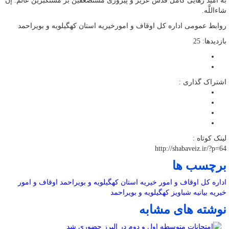
به امید رهایی کامل قدس عزیز و پیروزی مستضعفین بر مستکبرین عالم. إن
شاءاللَّه.
روابط عمومی اداره کل اوقاف و امورخیریه استان کهگیلویه و بویراحمد
بازدیدها: 25
اشتراک گذاری :
لینک کوتاه :
http://shabaveiz.ir/?p=64
برچسب ها
اداره کل اوقاف و امور خیریه استان کهگیلویه و بویراحمد
اوقاف و امور
خیریه
بیانیه
شباویز
کهگیلویه و بویراحمد
نوشته های مشابه