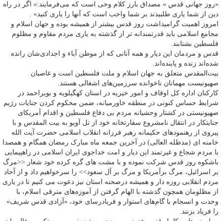
«روز جهانی قدس » مصداق بارز کلام وحی است که می‌فرمایند:« اگر در راه
دین از شما یاری طلبیدند بر شما واجب است که آنها را یاری کنید» .
امروز اهمیت گرامیداشت روز قدس بیشتر از همیشه بوده و جهان اسلام و
مجامع اسلامی باید قدرتمندانه تر از گذشته به یاری مردم مقاوم و مظلوم
فلسطین بشتابند.
قدس و مردمان این دیار و همه آنانی که از موطن آباء و اجدادی‌شان رانده
شده‌اند زنده و پاینده‌اند.
بیت‌المقدس متعلق به جهان اسلام و ملت فلسطین است و غاصبان
صهیونیست مهمانان ناخوانده سرزمین‌های اشغالی هستند.
کارکنان اداره کل اوقاف و امور خیریه در استان کهگیلویه و بویراحمد در
شرایط حساس کنونی در منطقه خاورمیانه، ضمن محکوم کردن جنایات رژیم
صهیونیستی در کشتار وحشیانه مردم بی دفاع فلسطین و اقدام آمریکای
جنایتکار در انتقال نامشروع سفارتخانه خود از تل آویو به بیت المقدس و با
پیروی از رهنمودهای حکیمانه رهبر فرزانه انقلاب اسلامی حضرت آیت الله
خامنه ای (مدظله العالی) در آخرین جمعه ماه مبارک رمضان همگام و همصدا
با مردم شجاع و غیرتمند این دیار و امت خداجوی ایران اسلامی در راهپیمایی
باشکوه روز قدس شرکت نموده و با مشت های گره کرده خود شعار <<مرگ
بر اسرائیل، مرگ برآمریکا و مرگ بر آل سعود>> را سرخواهیم داد و از آحاد
مردم انقلابی روزه دار و همیشه درصحنه استان نیز دعوت می کنیم تا در یاری
از مظلومان همچون گذشته با الهام گرفتن از آموزه‌های مترقی اسلام، با
وحدت و انسجام با گام‌های استوار و فریادرسای خود، «آزادی قدس شریف»
را فریاد بزنند.