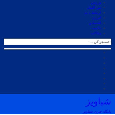
ورزش
بین الملل
ارتباط با ما
انرژی
اقتصادی
جامعه
مقالات
شباویز
پایگاه خبری شباویز