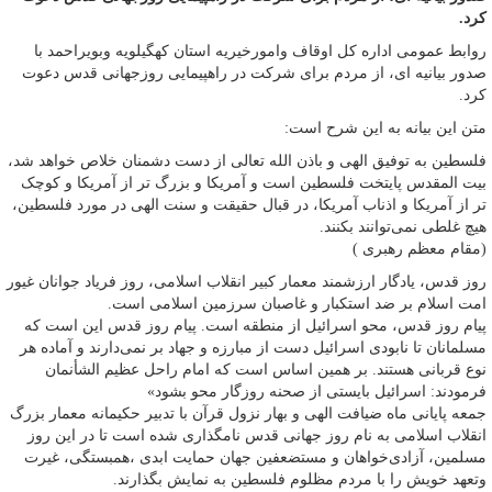
کرد.
روابط عمومی اداره کل اوقاف وامورخیریه استان کهگیلویه وبویراحمد با
صدور بیانیه ای، از مردم برای شرکت در راهپیمایی روزجهانی قدس دعوت
کرد.
متن این بیانه به این شرح است:
فلسطین به توفیق الهی و باذن الله تعالی از دست دشمنان خلاص خواهد شد،
بیت المقدس پایتخت فلسطین است و آمریکا و بزرگ تر از آمریکا و کوچک
تر از آمریکا و اذناب آمریکا، در قبال حقیقت و سنت الهی در مورد فلسطین،
هیچ غلطی نمی‌توانند بکنند.
(مقام معظم رهبری )
روز قدس، یادگار ارزشمند معمار کبیر انقلاب اسلامی، روز فریاد جوانان غیور
امت اسلام بر ضد استکبار و غاصبان سرزمین اسلامى است.
پیام روز قدس، محو اسرائیل از منطقه است. پیام روز قدس این است که
مسلمانان تا نابودى اسرائیل دست از مبارزه و جهاد بر نمى‌دارند و آماده هر
نوع قربانى هستند. بر همین اساس است که امام راحل عظیم الشأنمان
فرمودند: اسرائیل بایستى از صحنه روزگار محو بشود»
جمعه پایانی ماه ضیافت الهی و بهار نزول قرآن با تدبیر حکیمانه معمار بزرگ
انقلاب اسلامی به نام روز جهانی قدس نامگذاری شده است تا در این روز
مسلمین، آزادی‌خواهان و مستضعفین جهان حمایت ابدی ،همبستگی، غیرت
وتعهد خویش را با مردم مظلوم فلسطین به نمایش بگذارند.