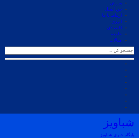
ورزش
بین الملل
ارتباط با ما
انرژی
اقتصادی
جامعه
مقالات
شباویز
پایگاه خبری شباویز