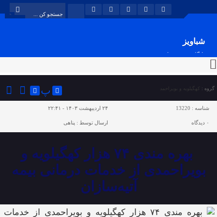
شباویز
پایگاه خبری شباویز
پ
گروه :
کهگیلویه و بویراحمد
شناسه :
13220
۲۴ اردیبهشت ۱۴۰۳ - ۲۲:۴۱
۰
دیدگاه
ارسال توسط :
پناهی
بهره مندی ۷۴ هزار کهگیلویه و
بویراحمدی از خدمات درمانی بیمه‌
آتیه‌سازان