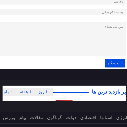
پر بازدید ترین ها
1 روز
1 هفته
1 ماه
انرژی
استانها
اقتصادی
دولت
گوناگون
مقالات
پیام
ورزش