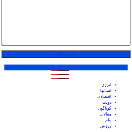
پر بازدید ترین ها
1 روز
1 هفته
1 ماه
انرژی
استانها
اقتصادی
دولت
گوناگون
مقالات
پیام
ورزش