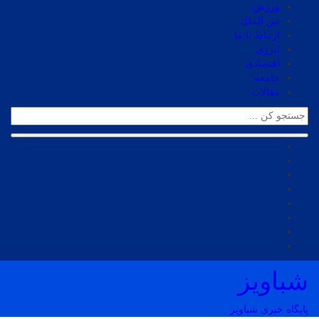
ورزش
بین الملل
ارتباط با ما
انرژی
اقتصادی
جامعه
مقالات
شباویز
پایگاه خبری شباویز