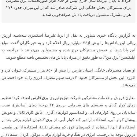
خرداد تا پایان تیرماه سال جاری بیش از ۸۵۶ هزار صورتحساب برق مصرفی
برای مشترکان بخش خانگی این شرکت صادر شد که از این میزان حدود ۲۷۹
هزار مشترک مشمول دریافت پاداش صرفه‌جویی شدند.
به گزارش پایگاه خبری شباویز به نقل از ایرنا،علیرضا اسکندری سه‌شنبه ارزش
ریالی این پاداش‌ها را بیش از۷۶ میلیارد ریال اعلام کرد و به خبرنگاران گفت: مبلغ
این پاداش‌ها در قبوض مشترکان درج شده و مشمولین می‌توانند با مراجعه به
اپلیکیشن”برق من”، به طور دقیق از میزان پاداش‌های تخصیص یافته مطلع شوند.
او تعداد مشترکان خانگی استان فارس را بیش از ۸۵۰ هزار مشترک عنوان کرد و
افزود: این بخش از مشترکان حدود۴۰ درصد سهم مصرف انرژی را به خود اختصاص
می‌دهند.
معاون فروش و خدمات مشترکین شرکت توزیع نیروی برق فارس اضافه کرد: تنظیم
دمای کولر گازی و سیستم های سرمایی برروی ۲۴ درجه( دمای آسایش)، نصب
سایه‌بان بر روی کولرهای آبی و کندانسور کولرهای گازی، عایق کاری کانال و تعویض
پوشال کولر آبی، استفاده از دور کند کولر آبی، از برق کشیدن لوازم برقی بعد از
استفاده از آنها، استفاده از لامپ‌های فوق کم مصرف LED، استفاده از نور طبیعی
در روز، توجه به برچسب انرژی در هنگام خرید لوازم برقی، موکول کردن استفاده از