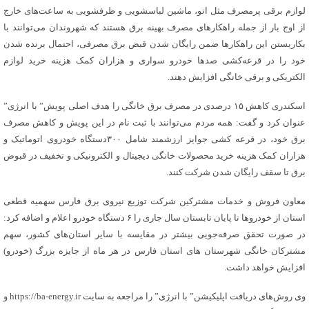
لوازم برقی پرمصرف مثل اتو، ماشین لباسشویی و ظرفشویی به ساعت‌های خارج
از اوج بار از جمله راهکارهای مصرف بهینه برق هستند که شهروندان می‌توانند با
بکاربستن این راهکارها ضمن رایگان شدن قبض برق مصرفی، احتمال برنده شدن
خود را در قرعه‌کشی صدها خودرو سواری و هزاران کمک هزینه خرید لوازم
الکتریکی و برقی خانگی افزایش دهند.
اسکندری کاهش ۱۵ درصدی در مصرف برق خانگی را هدف اصلی پویش” با انرژی”
عنوان کرد و گفت: همه مردم می‌توانند با ثبت نام در این پویش و کاهش مصرف
برق خود، در قرعه کشی جوایز ارزشمند شامل ۳۰۰دستگاه خودروی اتوماتیک و
هزاران کمک هزینه خرید محصولات خانگی دیجیتال و الکترونیکی و تخفیف در قبوض
برق تا سقف رایگان شدن شرکت کنند.
معاون فروش و خدمات مشترکین شرکت توزیع نیروی برق فارس سهمیه قطعی
استان از خودروها تا پایان تابستان سال جاری را ۶ دستگاه خودرو اعلام و اضافه کرد:
در صورت تحقق صرفه‌جویی بیشتر در مقایسه با سایر استان‌های کشور، سهم
مشترکان خانگی شهرستان های استان فارس در هر ماه از جایزه بزرگ (خودرو)
افزایش خواهد داشت.
وی روش‌های دریافت اپلیکیشن” با انرژی” را مراجعه به سایت https://ba-energy.ir و