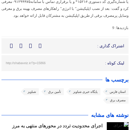
یا شماره‌گیری کد دستوری #۱۵۲۱* و یا برقراری تماس با سامانه۰۹۱۲۹۹۹۷۵معرفی
کرد و گفت: بعد از نصب اپلیکیشن” با انرژی” راهکارهای مصرف بهینه برق و معرفی
وسایل پرمصرف برقی از طریق اپلیکیشن به مشترکان قابل ارائه خواهد بود.
بازدیدها: 9
اشتراک گذاری :
لینک کوتاه :
http://shabaveiz.ir/?p=15866
برچسب ها
استان فارس
پایگاه خبری شباویز
تأمین برق
شباویز
مصرف برق
نوشته های مشابه
اجرای محدودیت تردد در محورهای منتهی به مرز