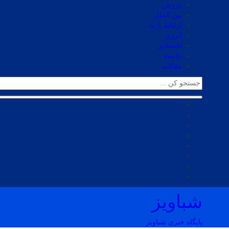
ورزش
بین الملل
ارتباط با ما
انرژی
اقتصادی
جامعه
مقالات
شباویز
پایگاه خبری شباویز