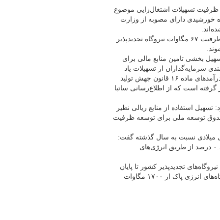
 ظرفیت تسهیلات اشتغال‌زایی موضوع
ام شده و ظرفیت ۱۷۰ مگاوات نیروگاه خورشیدی دارای مصوبه از وزارت
ه‌اند.
وی ادامه داد: همچنین با استفاده از منابع یارانه سود تسهیلات تا کنون ظرفیت ۶۷ مگاوات نیروگاه تجدیدپذیر
وند.
 تسهیل بخشی تامین منابع مالی برای
دی سرمایه‌گذاران از تسهیلات یاد
شده، بر اساس فراخوان اعلامی ساتبا، امکان ارائه تسهیلات از محل درآمدهای ماده ۱۶ قانون جهش تولید
 گرفته است که از اطلاع‌رسانی ساتبا
 تسهیل استفاده از منابع ریالی نظیر
ندوق توسعه ملی برای توسعه ظرفیت
سال جاری میلادی نسبت به سال گذشته گفت:
در حال حاضر حدود ۹۴ درصد برق ایران از نیروگاه‌های فسیلی و تنها ۰.۶ درصد از طریق انرژی‌های
روگاه‌های تجدیدپذیر کشور تا پایان
سال ۱۴۰۶ به ۳۰ هزار مگاوات خواهد رسید و هم اکنون ظرفیت نیروگاه‌های انرژی پاک از ۱۷۰۰ مگاوات