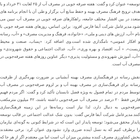
توسعه» عنوان کرد و گفت: هفته صرفه جویی در مصرف آب از ۲۵ لغایت ۳۱ خرداد و با
هدف ترویج فرهنگ مصرف بهینه و حفظ منابع آب برگزار و طی آن با انجام برنامه های
متعدد در بین اقشار مختلف جامعه، راهکارهای صرفه جویی در مصرف آب تبیین می
شود.مدیرعامل شرکت آبفا فارس افزود: براین اساس، روزهای هفته صرفه جویی با
نام «آب، ارزش های دینی و ملی»، «خانواده، فرهنگ و مدیریت مصرف» و «آب، رسانه
و افکار عمومی» نامگذاری شده است.وی اضافه کرد: «پساب، صنعت و محیط
زیست»، « آب، اقتصاد و بهره وری»، «آب، عدالت اجتماعی و حقوق شهروندی» و
«آب، آموزش شهروندی و مسئولیت پذیری» دیگر عناوین روزهای هفته صرفه‌جویی در
مصرف آب است.
نقش رسانه در فرهنگسازی مصرف بهینه آبشبانی بر ضرورت بهره‌گیری از ظرفیت
رسانه برای فرهنگ‌سازی در مصرف بهینه آب و بر لزوم صرفه‌جویی در مصرف آب
توسط مردم در تمام فصول به ویژه فصل تابستان تأکید کرد و گفت: اگر مردم فهیم
فارس فقط ۲۰ درصد در مصرف آب صرفه‌جویی داشته باشند، ۴۲ میلیون مترمکعب
صرفه‌جویی به دنبال دارد، لذا نیاز است رسانه‌ها در این زمینه فرهنگ‌سازی
کنند.مدیرعامل شرکت آبفا فارس گفت: بدون شک عدالت اجتماعی در قالب توسعه
پایدار محقق می‌شود؛ توسعه پایدار این است که در شرایط کنونی به گونه‌ای نیازمان
را برطرف کنیم که به نسل آینده ضرری وارد نشود.وی عنوان کرد: برخی معتقدند
بخش کشاورزی مصرف کننده بیشترین میزان آب است اما من معتقدم اگر از هر جا که