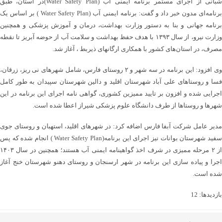
شبانی از اجرای مستمر برنامه ایمنی آب (Water Safety Plan)در استان، طبق
برنامه‌ای مدون خبر داد و گفت: برنامه ایمنی آب (Water Safety Plan ) بر اساس یک
برنامه جهانی و بنا به دستور وزارت بهداشت، درمان و آموزش پزشکی و همچنین
وزارت نیرو، از سال ۱۳۹۳ با هدف حفظ بهداشت و سلامت آب از حوضه آبریز تا نقطه
مصرف، در استان‌های کشور با همکاری ارگانهای ذیربط ، آغاز شد.
وی افزود: این برنامه در سه شهر و ۲ روستای فارس، شامل شهرهای نی ریز، زرقان،
فسا و روستاهای علی آباد شهرستان اقلید و دالین شهرستان سپیدان به طور کامل
اجرایی شده و افزون بر تایید ممیزین کشوری، گواهی نامه اجرای این برنامه در این
شهرها و روستاها از طرف دانشگاه علوم پزشکی شیراز اعطا شده است.
مدیر عامل شرکت آبفا فارس اضافه کرد: در شهرهای اقلید، استهبان و روستای جوی
سفید شهرستان بوانات نیز اجرای این برنامه(Water Safety Plan ) انجام شده که پس
از ۲ مرحله ممیزی در شرف اخذ گواهینامه ایمنی آب هستند؛ همچنین در سال ۱۴۰۳
اجرا و پیاده سازی این برنامه در شهر ارسنجان و روستای دهنو شهرستان خنج آغاز
شده است.
بازدیدها: 12