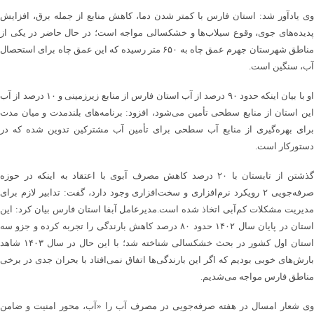
وی یادآور شد: استان فارس با کمتر شدن دما، کاهش منابع از جمله برق، افزایش
پدیده‌های جوی، وقوع سیلاب‌ها و خشکسالی مواجه است؛ در حال حاضر در یکی از
مناطق شهرستان جهرم عمق چاه به ۶۵۰ متر رسیده که این عمق چاه برای استحصال
آب، سنگین است.
او با بیان اینکه حدود ۹۰ درصد از آب استان فارس از منابع زیرزمینی و ۱۰ درصد از آب
این استان از منابع سطحی تأمین می‌شود، افزود: برنامه‌های بلندمدت و میان مدت
برای بهره‌گیری از منابع آب سطحی برای تأمین آب مشترکین تدوین شده که در
دستورکار است.
گذشتن از تابستان با ۲۰ درصد کاهش مصرف آبوی با اعتقاد به اینکه در حوزه
صرفه‌جویی ۲ رویکرد نرم‌افزاری و سخت‌افزاری وجود دارد، گفت: تدابیر لازم برای
مدیریت مشکلات کم‌آبی اتخاذ شده است.مدیرعامل آبفا استان فارس بیان کرد: این
استان در پایان سال ۱۴۰۲ حدود ۸۰ درصد کاهش بارندگی را تجربه کرده و جزو سه
استان اول کشور در بحث خشکسالی شناخته شد؛ با این حال در سال ۱۴۰۳ شاهد
بارش‌های خوبی بودیم که اگر این بارندگی‌ها اتفاق نمی‌افتاد با بحران جدی در برخی
مناطق فارس مواجه می‌شدیم.
وی شعار امسال در هفته صرفه‌جویی در مصرف آب را «آب، محور امنیت و ضامن