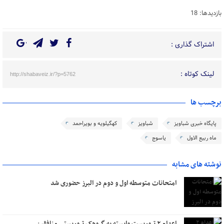
بازدیدها: 18
اشتراک گذاری :
لینک کوتاه :
http://shabaveiz.ir/?p=5762
برچسب ها
پایگاه خبری شباویز
شباویز
کهگیلویه و بویراحمد
ماه ربیع الاول
یاسوج
نوشته های مشابه
امتحانات متوسطه اول و دوم در البرز حضوری شد
اعدام ۲ تروریست وابسته به گروهک تروریستی منافقین