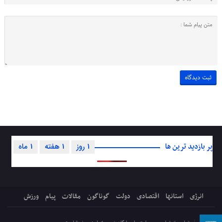
پر بازدید ترین ها
1 روز
1 هفته
1 ماه
انرژی
استانها
اقتصادی
دولت
گوناگون
مقالات
پیام
ورزش