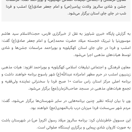
معاون فرهنگی و اجتماعی تبلیغات اسلامی کهگیلویه و بویراحمد گفت: مراسمات
جشن و شادی سالروز ولادت پیامبر(ص) و امام جعفر صادق(ع) امشب و فردا
شب در جای جای استان برگزار می‌شود.
به گزارش پایگاه خبری شباویز به نقل از خبرگزاری فارس، حجت‌الاسلام سید هاشم
موسوی‌نیا با تبریک خجسته میلاد حضرت محمد(ص) و امام جعفر صادق(ع) گفت:
امشب و فردا در جای جای استان کهگیلویه و بویراحمد مراسمات جشن‌ها و شادی
توسط هیات‌های مذهبی اجرا می‌شود.
معاون فرهنگی و اجتماعی تبلیغات اسلامی کهگیلویه و بویراحمد افزود: هیات مذهبی
زینبیون امشب در حرم مطهر امامزاده عبدالله(ع) شهر یاسوج برنامه خواهند داشت و
برنامه اصلی مرکز استان راس ساعت ۱۰ صبح فردا با سخنرانی نماینده ولی‌فقیه و
تجمع هیات‌های مذهبی در مسجد صاحب‌الزمان(عج) برگزار می‌شود.
وی با بیان اینکه نظیر چنین برنامه‌هایی در سایر شهرستان‌ها برگزار می‌شود، گفت:
مردم شهر سی‌سخت فردا میزبان درب‌ باب‌المهدی(عج) خواهند بود.
این مسوول خاطرنشان کرد: برنامه سالروز میلاد رسول اکرم( ص) در شهرستان باشت
به صورت کاروان شادی پیمایی و برگزاری ایستگاه صلواتی است.