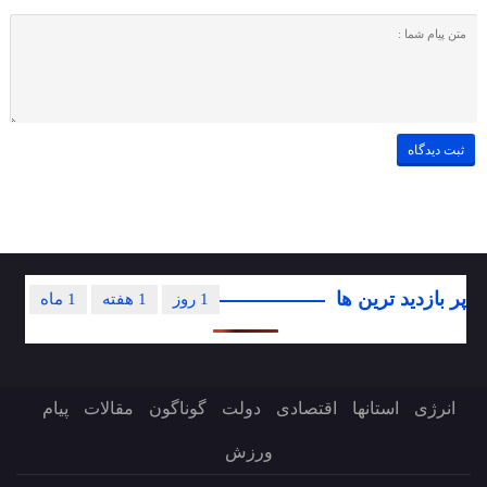
پر بازدید ترین ها
1 روز
1 هفته
1 ماه
انرژی
استانها
اقتصادی
دولت
گوناگون
مقالات
پیام
ورزش