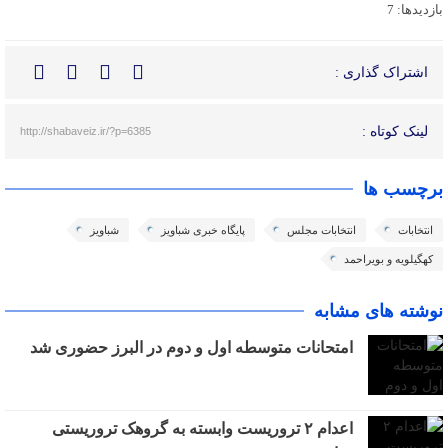
بازدیدها: 7
اشتراک گذاری :
لینک کوتاه :
http://shabaveiz.ir/?p=6385
برچسب ها
انتخابات
انتخابات مجلس
پایگاه خبری شباویز
شباویز
کهگیلویه و بویراحمد
نوشته های مشابه
امتحانات متوسطه اول و دوم در البرز حضوری شد
اعدام ۲ تروریست وابسته به گروهک تروریستی