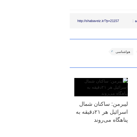
 :
http://shabaveiz.ir/?p=21157
هواشناسی
لیبرمن: ساکنان شمال
اسرائیل هر ۲۱دقیقه به
پناهگاه می‌روند