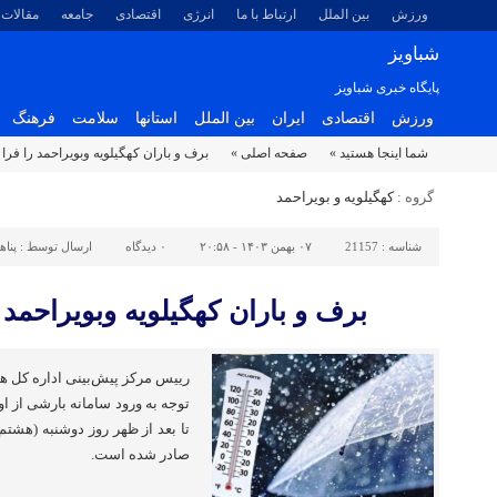
ورزش
بین الملل
ارتباط با ما
انرژی
اقتصادی
جامعه
مقالات
شباویز
پایگاه خبری شباویز
ورزش
اقتصادی
ایران
بین الملل
استانها
سلامت
فرهنگ
شما اینجا هستید »
صفحه اصلی »
برف و باران کهگیلویه وبویراحمد را فرا
گروه :
کهگیلویه و بویراحمد
شناسه :
21157
۰۷ بهمن ۱۴۰۳ - ۲۰:۵۸
۰
دیدگاه
ارسال توسط :
پناه
برف و باران کهگیلویه وبویراحمد 
رییس مرکز پیش‌بینی اداره کل هو
توجه به ورود سامانه بارشی از ا
تا بعد از ظهر روز دوشنبه (هشتم
صادر شده است.