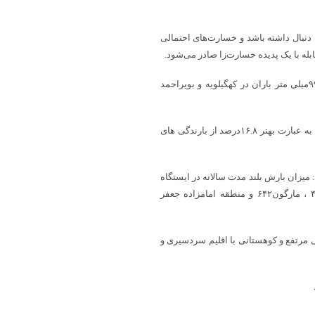
دنبال داشته باشد و خسارت‌های احتمالی
له با یک پدیده خسارت‌زا صادر می‌شود.
بهره مند ابراز کرد: از ابتدای پاییز امسال تا روز سوم بهمن ماه امسال ۹۹میلی متر باران در کهگیلویه و بویراحمد
وی تاکید کرد:میانگین بلندمدت سالیانه باران در استان ۵۸۹ میلی متر است به عبارت بهتر ۱۶.۸درصد از بارندگی های
میزان بارش بلند مدت سالانه در ایستگاه
یاسوج ۷۹۵.۴، سی سخت ۶۹۴.۴، دوگنبدان ۴۴۲، دهدشت ۵۱۲، لیکک ۴۱۲ ، مارگون۶۴۲ و منطقه امامزاده جعفر
 هزار و ۲۴۹ کیلومترمربع، سرزمینی مرتفع و کوهستانی با اقلیم سردسیری و