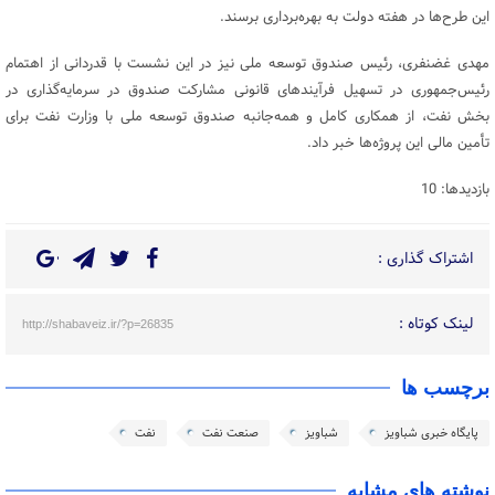
این طرح‌ها در هفته دولت به بهره‌برداری برسند.
مهدی غضنفری، رئیس صندوق توسعه ملی نیز در این نشست با قدردانی از اهتمام
رئیس‌جمهوری در تسهیل فرآیندهای قانونی مشارکت صندوق در سرمایه‌گذاری در
بخش نفت، از همکاری کامل و همه‌جانبه صندوق توسعه ملی با وزارت نفت برای
تأمین مالی این پروژه‌ها خبر داد.
بازدیدها: 10
اشتراک گذاری :
لینک کوتاه :
http://shabaveiz.ir/?p=26835
برچسب ها
پایگاه خبری شباویز
شباویز
صنعت نفت
نفت
نوشته های مشابه