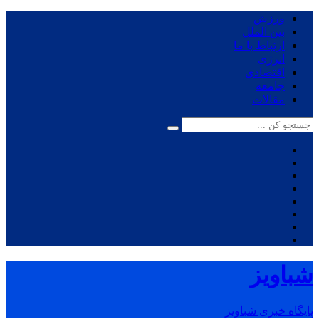
ورزش
بین الملل
ارتباط با ما
انرژی
اقتصادی
جامعه
مقالات
شباویز
پایگاه خبری شباویز