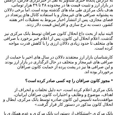
به گزارش پایگاه خبری شباویز به نقل از خبرگزاری فارس، آرامش
در بازار ارز و تثبیت قیمت ها در محدوده ۴۸ تا ۴۹ هزار تومانی،
هدف بانک مرکزی طی ماه های گذشته بوده است. اما برخی دلالان
به پشتوانه صرافی های غیرمجاز و با استفاده کانال های پرتعداد در
فضای مجازی، پس از انتشار اخبار مربوط به تعطیلات آخر هفته
کشور، دست به نرخ سازی و افزایش قیمت دلار زدند.
البته نباید از بحث داغ انحلال کانون صرافان توسط بانک مرکزی نیز
گذشت. اعلام انحلال این کانون، پس از اعلام خبر برخورد با صرافی
های متخلف تا حدود زیادی دلالان ارزی را با کاهش قدرت مواجه
کرده است.
کارشناسان بازار ارز معتقدند دلالان در سال های اخیر با حمایت از
صرافی های غیرمجاز و متخلف در حال اثرگذاری در بازار ارز بودند
و این صرافی ها نیز در پشت پرده از حمایت کانون صرافان
برخوردار بوده اند.
* مجوز کانون صرافان را چه کسی صادر کرده است؟
بانک مرکزی اعلام کرده است، «به دلیل تخلفات و انحراف از
اهداف، موضوع و وظایف و اختیارات کانون صرافان ایرانیان،
موافقت‌نامه تاسیس این کانون صادره توسط بانک مرکزی، ابطال و
انحلال کانون مذکور در دستور کار قرار گرفت.»
بانک مرکزی «استنکاف از دستورات بانک مرکزی و عدم همکاری با