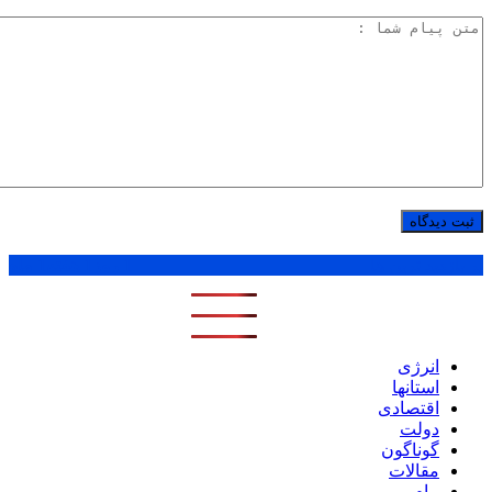
پر بازدید ترین ها
1 روز
1 هفته
1 ماه
انرژی
استانها
اقتصادی
دولت
گوناگون
مقالات
پیام