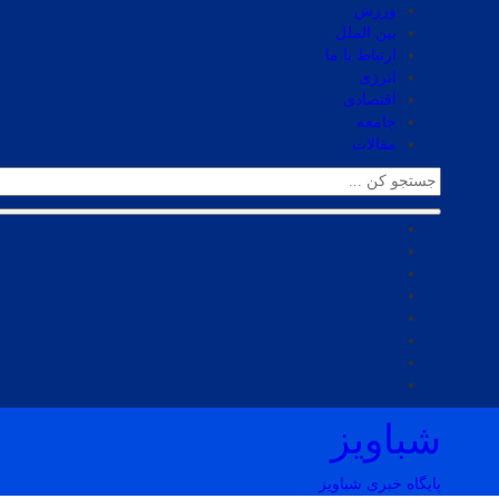
ورزش
بین الملل
ارتباط با ما
انرژی
اقتصادی
جامعه
مقالات
شباویز
پایگاه خبری شباویز