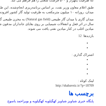
که ظرفیت یکهزار و ۵۰۰ فرصت شغلی را هم فراهم می کند.
میدان، روزانه ۱۰ میلیون مترمکعب به ظرفیت تولید گاز کشور افزوده می‌شود.
میدان گازی یا میدان گاز طبیعی (field
سال در اثر فعل و انفعالات شیمیایی بر روی بقایای جانداران مدفون ش
میادین اغلب در کنار میادین نفتی یافت می شوند.
بازدیدها: 12
اشتراک گذاری :
لینک کوتاه :
http://shabaveiz.ir/?p=18709
برچسب ها
پایگاه خبری شباویز
شباویز
کهگیلویه
کهگیلویه و بویراحمد
یاسوج