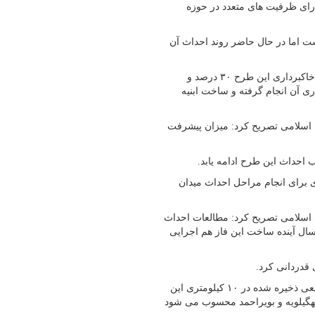
ارای ظرفیت های متعدد در حوزه
ت اما در حال حاضر روند احداث آن
وی بیان کرد: در حالی که ابتدای سال جاری میانگین پیشرفت فیزیکی خاکبرداری این طرح ۳۰ درصد و
بود اکنون ۹۵درصد از خاک برداری آن انجام گرفته و ساخت ابنیه
 اسلامی تصریح کرد: میزان پیشرفت
ب احداث این طرح ادامه یابد.
ری برای انجام مراحل احداث میدان
 اسلامی تصریح کرد: مطالعات احداث
سال آینده ساخت این فاز هم اجرایی
قدردانی کرد.
میدان گازی مختار یاسوج با تولید بیش از ۲۰ میلیارد مترمکعب گاز طبیعی ذخیره شده در ۱۰ کیلومتری این
کهگیلویه و بویراحمد محسوب می شود