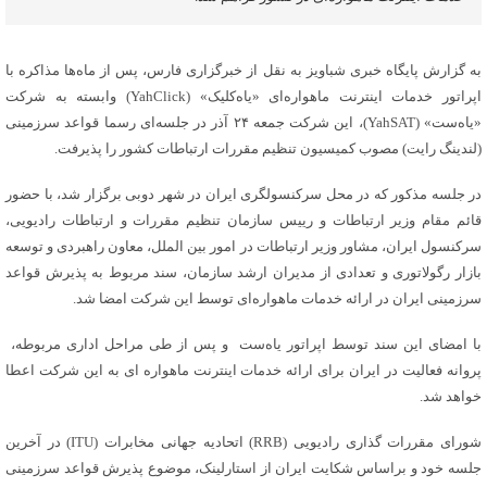
به گزارش پایگاه خبری شباویز به نقل از خبرگزاری فارس، پس از ماه‌ها مذاکره با
اپراتور خدمات اینترنت ماهواره‌ای «یاه‌کلیک» (YahClick) وابسته به شرکت
«یاه‌ست» (YahSAT)، این شرکت جمعه ۲۴ آذر در جلسه‌‌ای رسما قواعد سرزمینی
(لندینگ رایت) مصوب کمیسیون تنظیم مقررات ارتباطات کشور را پذیرفت.
در جلسه مذکور که در محل سرکنسولگری ایران در شهر دوبی برگزار شد، با حضور
قائم مقام وزیر ارتباطات و رییس سازمان تنظیم مقررات و ارتباطات رادیویی،
سرکنسول ایران، مشاور وزیر ارتباطات در امور بین الملل، معاون راهبردی و توسعه
بازار رگولاتوری و تعدادی از مدیران ارشد سازمان، سند مربوط به پذیرش قواعد
سرزمینی ایران در ارائه خدمات ماهواره‌ای توسط این شرکت امضا شد.
با امضای این سند توسط اپراتور یاه‌ست و پس از طی مراحل اداری مربوطه،
پروانه فعالیت در ایران برای ارائه خدمات اینترنت ماهواره ای به این شرکت اعطا
خواهد شد.
شورای مقررات گذاری رادیویی (RRB) اتحادیه جهانی مخابرات (ITU) در آخرین
جلسه خود و براساس شکایت ایران از استارلینک، موضوع پذیرش قواعد سرزمینی