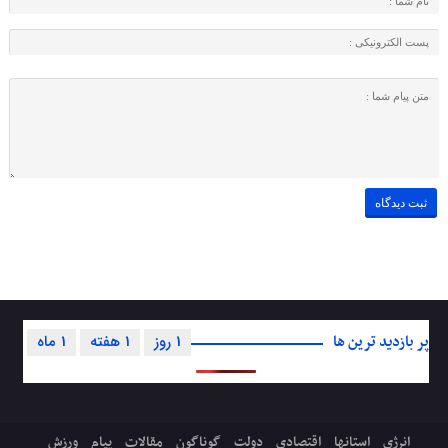
پر بازدید ترین ها
1 روز
1 هفته
1 ماه
انرژی
استانها
اقتصادی
دولت
گوناگون
مقالات
پیام
ورزش