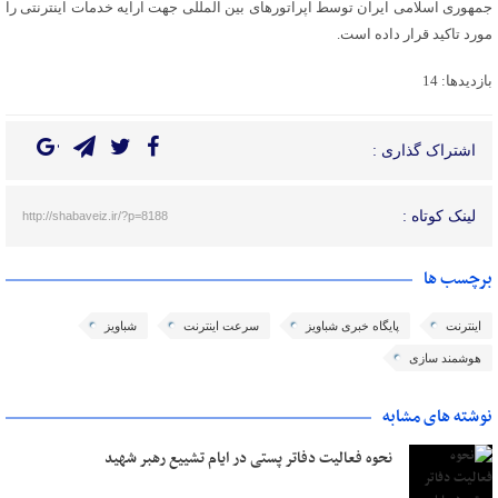
جمهوری اسلامی ایران توسط اپراتورهای بین المللی جهت ارایه خدمات اینترنتی را
مورد تاکید قرار داده است.
بازدیدها: 14
اشتراک گذاری :
لینک کوتاه :
http://shabaveiz.ir/?p=8188
برچسب ها
اینترنت
پایگاه خبری شباویز
سرعت اینترنت
شباویز
هوشمند سازی
نوشته های مشابه
نحوه فعالیت دفاتر پستی در ایام تشییع رهبر شهید