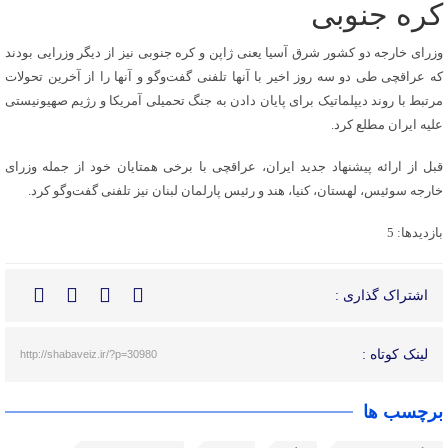
کره جنوبی
وزرای خارجه دو کشور شرق آسیا یعنی ژاپن و کره جنوبی نیز از دیگر وزرایی بودند
که عراقچی طی دو سه روز اخیر با آنها تلفنی گفت‌وگو و آنها را از آخرین تحولات
مرتبط با روند دیپلماتیک برای پایان دادن به جنگ تحمیلی آمریکا و رژیم صهیونیستی
علیه ایران مطلع کرد.
قبل از ارائه پیشنهاد جدید ایران، عراقچی با برخی همتایان خود از جمله وزرای
خارجه سوئیس، لهستان، کنیا، هند و رئیس پارلمان لبنان نیز تلفنی گفت‌وگو کرد.
بازدیدها: 5
اشتراک گذاری :
لینک کوتاه :
http://shabaveiz.ir/?p=30980
برچسب ها