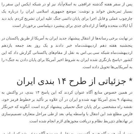
پس از سفر هفته گذشته عراقچی به اسلام‌آباد نیز او در شبکه ایکس این سفر را
بسیار ثمربخش خواند و نوشت: موضع جمهوری اسلامی ایران را درباره یک
چارچوب عملی و قابل اجرا برای پایان دائمی جنگ علیه ایران تشریح کردم. باید دید
آیا ایالات متحده واقعاً از اراده‌ای جدی برای پیشبرد دیپلماسی برخوردار است.
در نهایت برخی رسانه‌ها از انتقال پیشنهاد جدید ایران به آمریکا از طریق پاکستان در
پنجشنبه هفته دهم ‌اردیبهشت‌ماه خبر دادند و یک روز بعد جمعه یازدهم
اردیبهشت‌ماه شبکه سی‌.بی‌.اس به نقل از مقام‌های پاکستانی گزارش داد که این
کشور «پاسخ بازنگری‌ شده ایران به شروط اخیر آمریکا برای پایان دادن به جنگ» را
به آمریکایی‌ها تحویل داده است.
* جزئیاتی از طرح ۱۴ بندی ایران
در همین خصوص منابع آگاه عنوان کردند که این پاسخ ۱۴ بندی، در واکنش به
پیشنهاد ۹ بندی آمریکا تهیه شده و ایران در آن علاوه بر تأکید بر خطوط قرمز خود،
نقشه راه مشخصی برای پایان جنگ تحمیلی پیشنهاد کرده است. آنگونه که خبرنگار
فارس مطلع شد این انتقال با واسطه پیام، بعد از طی مراحل متعارف تصمیم‌سازی
در نهادهای ذی‌ربط نظام و دریافت مجوزهای لازم انجام شده است.
پس از آن هم وبگاه خبری آکسیوس به نقل از دو منبع آگاه مدعی شد که ایران در