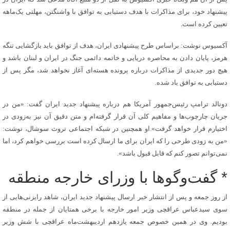
پیشنهاد خود، برای مذاکرات با هدف دستیابی به توافق با واشنگتن، مهلتی یک‌ماهه
تعیین کرده است.
آکسیوس نوشت: براساس طرح پیشنهادی ایران، هدف از توافق باید بازگشایی تنگه
هرمز، پایان دادن به محاصره دریایی و خاتمه دائمی جنگ در ایران و لبنان باشد و
هیچ دور جدیدی از مذاکرات درباره پرونده هسته‌ای آغاز نخواهد شد، مگر پس از
دستیابی به توافق یاد شده.
دونالد ترامپ رئیس‌جمهور آمریکا هم درباره پیشنهاد جدید ایران گفت: «من در
جریان چارچوب‌ها و مفاهیم کلی آن قرار گرفته‌ام و متن دقیق آن نیز به‌زودی در
اختیارم قرار خواهد گرفت».او همچنین در شبکه اجتماعی تروث سوشال، نوشت:
«من به زودی طرحی را که ایران برای ما ارسال کرده است بررسی خواهم کرد، اما
نمی‌توانم تصور کنم که قابل قبول باشد».
* گفت‌وگوها با وزرای خارجه منطقه
از روز جمعه و پس از انتشار خبر ارسال پیشنهاد جدید ایران، شاهد رایزنی‌هایی از
سوی سیدعباس عراقچی وزیر امور خارجه با برخی همتایان از جمله در منطقه
بودیم. وی در همین خصوص جمعه یازدهم اردیبهشت‌ماه عراقچی با شش وزیر