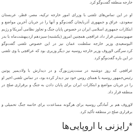
خارجه منطقه گفت‌وگو کرد.
او در این تماس‌های تلفنی با وزرای امور خارجه ترکیه، مصر، قطر، عربستان
سعودی، عراق و جمهوری آذربایجان گفت‌وگو و آنها را در جریان آخرین مواضع و
ابتکارات جمهوری اسلامی ایران در خصوص پایان جنگ و تجاوز نظامی آمریکا و رژیم
صهیونیستی قرار داد.عراقچی همچنین امروز (یکشنبه) سیزدهم اردیبهشت‌ماه با بدر
البوسعیدی وزیر خارجه سلطنت عمان نیز در این خصوص تلفنی گفت‌وگو
کرد.سرگئی لاوروف وزیر خارجه روسیه نیز دیگر وزیری بود که عراقچی با وی تلفنی
در این باره گفت‌وگو کرد.
عراقچی که روز دوشنبه در سنت‌پترزبورگ و در دیدارش با ولادیمیر پوتین
رئیس‌جمهور روسیه با همتای روس خود نیز دیدار کرده بود، در تماس تلفنی اخیر او
را در جریان مواضع و ابتکارات ایران برای پایان دادن به جنگ و برقراری صلح در
منطقه قرار داد.
لاوروف هم بر آمادگی روسیه برای هرگونه مساعدت برای خاتمه جنگ تحمیلی و
برقراری صلح در منطقه تأکید کرد.
*رایزنی با اروپایی‌ها