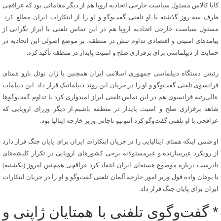
کایا کالاس مسئول سیاست خارجی اتحادیه اروپا هم از دیگر مقاماتی بود که عراقچی
ظرف سه روز گذشته با او تلفنی گفت‌وگو و او را از ابتکارات ایران مطلع کرد.
مسئول سیاست خارجی اتحادیه اروپا هم در این تماس تلفنی با ابراز نگرانی از
پیامدهای امنیتی و اقتصادی تداوم تنش در منطقه، بر موضع اصولی این اتحادیه در
حمایت از دیپلماسی برای برقراری صلح و امنیت پایدار در منطقه تأکید کرد.
رئیس دستگاه دیپلماسی جمهوری اسلامی ایران همچنین با ژان نوئل بارو همتای
فرانسوی تلفنی گفت‌وگو و او را در جریان این روند دیپلماتیک قرار داد. این دیپلمات
عالی‌رتبه فرانسوی هم در این تماس تلفنی ابراز امیدواری کرد با تداوم گفت‌وگوها
شاهد برقراری صلح و امنیت پایدار در منطقه باشیم.از دیگر وزرای اروپایی که
عراقچی با او تلفنی گفت‌وگو کرد آنتونیو تاجانی وزیر خارجه ایتالیا بود.
او ضمن اینکه همتای ایتالیایی را در جریان ابتکارات ایران برای پایان جنگ قرار دارد
از رویکرد غیرسازنده و غیرمسئولانه برخی کشورهای اروپایی در تکرار کلیشه‌های
نادرست درباره موضوع هسته‌ای ایران انتقاد کرد.عراقچی همچنین امروز (یکشنبه)
با یوهان واده فول وزیر امور خارجه آلمان تلفنی گفت‌وگو و او را در جریان ابتکارات
ایران برای پایان جنگ قرار داد.
* گفت‌وگوی تلفنی با همتایان ژاپنی و