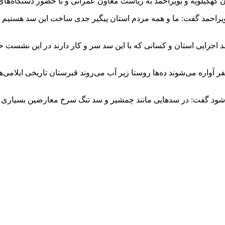
کهگیلویه و بویراحمد به ریاست معاون عمرانی و با حضور دستگاه‌های
ویراحمد گفت: ما و همه مردم استان پیگیر جدی ساخت این سد هستیم چ
شد اجرایی استان و کسانی که با این سد سر و کار دارند در این نشست
یسه سد آبریز و سد خرسان ۳ گفت: در سد خرسان ۸ هزار نفر آواره می‌شوند ده‌ها روستا زیر آب می‌رو
شود گفت: در سدهایی مانند چمشیر و سد تنگ سرخ معارضین بسیاری وجو