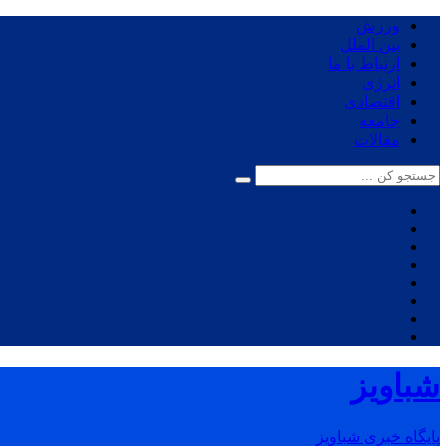
ورزش
بین الملل
ارتباط با ما
انرژی
اقتصادی
جامعه
مقالات
شباویز
پایگاه خبری شباویز