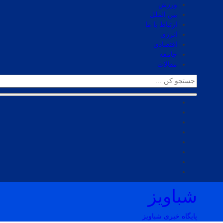
ورزش
بین الملل
ارتباط با ما
انرژی
اقتصادی
جامعه
مقالات
شباویز
پایگاه خبری شباویز