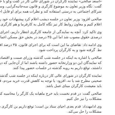
«اسعد صالحی» نماینده کارگران در شورای عالی کار در گفت وگو با خبر
گفت: نگاه وزیر تعاون به موضوع کارگری و قانون سه‌جانبه‌گرایی، و
شرکای اجتماعی به درستی استفاده کند و نظرات همه برای او قابل ا
صالحی افزود: وزیر تعاون در جلسه دیشب اعلام کرد پیشنهادات خود را
اعلام کنیم و معاون روابط کار نیز نگاه کامل به کارفرما و هم کارگری
درصدی حقوق مصوب شد اما این ۳۵ درصد در بخش حق مسکن اعمال نشد.
نط. گرفته شود و به کارگران پرداخت شود.
صالحی با اشاره به اینکه در جلسه شب گذشته وزرای صمت و اقتصاد حض
که نمایندگان این دو وزارتخانه حضور داشته باشند اما از آن‌جایی که
داشتند، توقع داریم به رویه گذشته در جلسات حضور پیدا کنند.
نماینده کارگران در شورای عالی کار درباره اینکه در جلسه شب گذشته
صحبتی مطرح شد یا نه، افزود: با توجه به کاهش قدرت خرید مردم،
باید معیشت کارگران مبنای عمل باشد.
صالحی گفت: در قدم نخست باید خرج ماهیانه یک کارگر را محاسبه کن
مشکلات را نیز حل کنیم.
وی ادامهدداد: قدم بعدی احیای ستاد بن است؛ توقع داریم بن کارگری د
مشکلات را حل می‌کند.