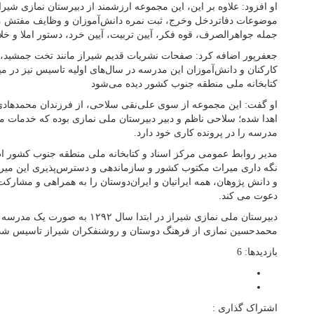
او افزود: علاوه بر این، این مجموعه ارزشمند از دبیرستان نمازی شیر
موضوعات دفاتردخل‌ وخرج، ثبت نمره دانش‌آموزان و وظایف مفتش م
جمله جواهرالصرف، قوه فکر، آیین تربیت، آیین خرد، دستور املا و خل
جعفرپور اضافه کرد: صفحات نشریات قدیم شیراز مانند تخت جمشید،
کارکنان و دانش‌آموزان این مدرسه در سال‌های اولیه تاسیس نیز در می
کتابخانه ملی منطقه جنوب کشور دیده می‌شود
او گفت: این مجموعه از سوی علی‌نقی سلاحی، از فرزندان محمدهاد
اهدا شده؛ سلاحی ناظم و دبیر دبیرستان ملی نمازی بوده که خدمات مهم
مدرسه را در پرونده کاری خود دارد.
مدیر روابط عمومی مرکز اسناد و کتابخانه ملی منطقه جنوب کشور ا
نگه داری میراث مکتوب کشور و سازماندهی و دسترس‌پذیری این میرا
و دانش پژوهان، همه ایرانیان و ایران‌دوستان را به همراهی و مشارک
دعوت می کند.
دبیرستان ملی نمازی شیراز در ابتدا س
محمدحسین نمازی از فرهنگ دوستان و روشنفکران شیراز تاسیس شد
بازدیدها: 6
اشتراک گذاری :