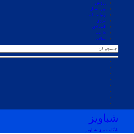
ورزش
بین الملل
ارتباط با ما
انرژی
اقتصادی
جامعه
مقالات
شباویز
پایگاه خبری شباویز