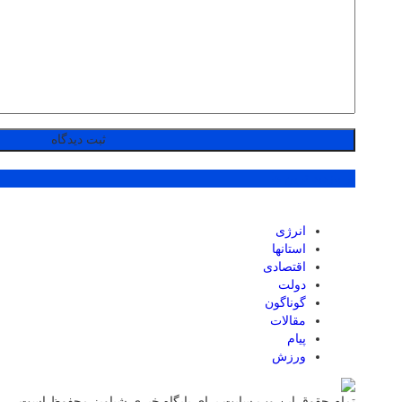
پر بازدید ترین ها
انرژی
استانها
اقتصادی
دولت
گوناگون
مقالات
پیام
ورزش
تمام حقوق این وب سایت برای پایگاه خبری شباویز محفوظ است.