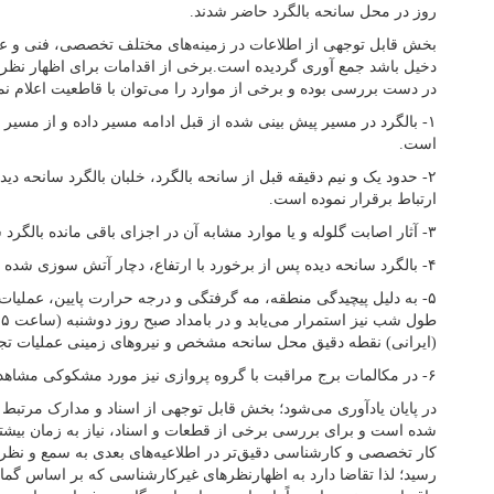
روز در محل سانحه بالگرد حاضر شدند.
بخش قابل توجهی از اطلاعات در زمینه‌های مختلف تخصصی، فنی و 
دخیل باشد جمع آوری گردیده است.برخی از اقدامات برای اظهار نظر ق
در دست بررسی بوده و برخی از موارد را می‌توان با قاطعیت اعلام نمو
۱- بالگرد در مسیر پیش بینی شده از قبل ادامه مسیر داده و از مسیر
است.
۲- حدود یک و نیم دقیقه قبل از سانحه بالگرد، خلبان بالگرد سانحه دیده
ارتباط برقرار نموده است.
۳- آثار اصابت گلوله و یا موارد مشابه آن در اجزای باقی مانده بالگرد سانحه دیده مشاهده نگردیده است.
۴- بالگرد سانحه دیده پس از برخورد با ارتفاع، دچار آتش سوزی شده است.
۵- به دلیل پیچیدگی منطقه، مه گرفتگی و درجه حرارت پایین، عمل
ط
(ایرانی) نقطه دقیق محل سانحه مشخص و نیرو‌های زمینی عملیات تج
۶- در مکالمات برج مراقبت با گروه پروازی نیز مورد مشکوکی مشاهده نگردیده است.
در پایان یادآوری می‌شود؛ بخش قابل توجهی از اسناد و مدارک مرتبط ب
شده است و برای بررسی برخی از قطعات و اسناد، نیاز به زمان بیشت
کار تخصصی و کارشناسی دقیق‌تر در اطلاعیه‌های بعدی به سمع و نظر 
رسید؛ لذا تقاضا دارد به اظهارنظر‌های غیرکارشناسی که بر اساس گمان