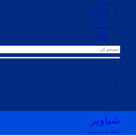
ورزش
بین الملل
ارتباط با ما
انرژی
اقتصادی
جامعه
مقالات
شباویز
پایگاه خبری شباویز