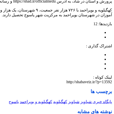
پرورش و استان در شاد، به آدرس https://shad.ir/officialmedu و رسانه ملی می‌باشد.
آموزان در شهرستان بویراحمد به مرکزیت شهر یاسوج تحصیل دارند.
بازدیدها: 12
اشتراک گذاری :
لینک کوتاه :
http://shabaveiz.ir/?p=13592
برچسب ها
پایگاه خبری شباویز
شباویز
کهگیلویه
کهگیلویه و بویراحمد
یاسوج
نوشته های مشابه