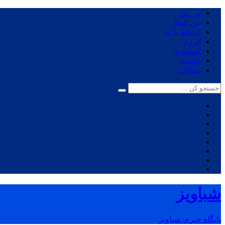
ورزش
بین الملل
ارتباط با ما
انرژی
اقتصادی
جامعه
مقالات
شباویز
پایگاه خبری شباویز