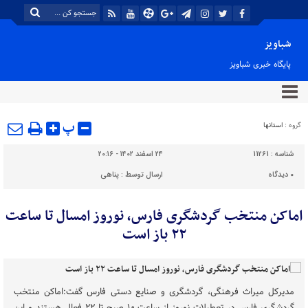
شباویز
پایگاه خبری شباویز
پ
گروه :
استانها
شناسه :
11261
۲۴ اسفند ۱۴۰۲ - ۲۰:۱۶
۰
دیدگاه
ارسال توسط :
پناهی
اماکن منتخب گردشگری فارس، نوروز امسال تا ساعت
۲۲ باز است
مدیرکل میراث فرهنگی، گردشگری و صنایع دستی فارس گفت:اماکن منتخب